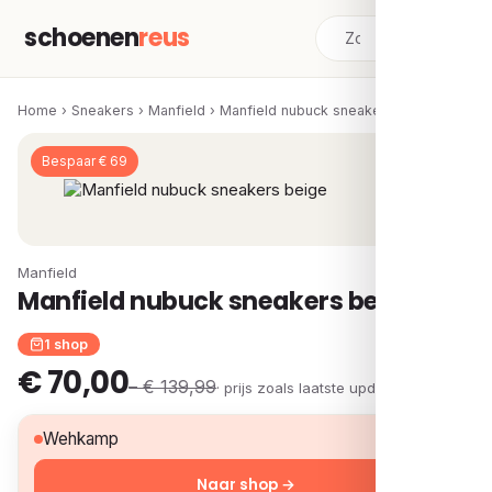
schoenen
reus
Home
›
Sneakers
›
Manfield
›
Manfield nubuck sneakers beige
Bespaar € 69
Manfield
Manfield nubuck sneakers beige
1 shop
€ 70,00
– € 139,99
· prijs zoals laatste update
€ 70,00
Wehkamp
Naar shop →