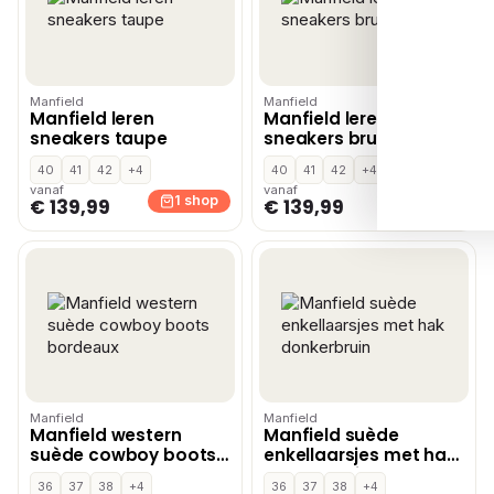
Manfield
Manfield
Manfield leren
Manfield leren
sneakers taupe
sneakers bruin
40
41
42
+4
40
41
42
+4
vanaf
vanaf
1 shop
1 shop
€ 139,99
€ 139,99
Manfield
Manfield
Manfield western
Manfield suède
suède cowboy boots
enkellaarsjes met hak
bordeaux
donkerbruin
36
37
38
+4
36
37
38
+4