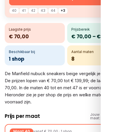
40
41
42
43
44
+3
Laagste prijs
Prijsbereik
€ 70,00
€ 70,00 – € 139,99
Beschikbaar bij
Aantal maten
1 shop
8
De Manfield nubuck sneakers beige vergelijk je bij 1 shop.
De prijzen lopen van € 70,00 tot € 139,99; de laagste is €
70,00. In de maten 40 tot en met 47 is er voorraad.
Hieronder zie je per shop de prijs en welke maten op
voorraad zijn.
Jouw
Prijs per maat
maat:
Maat 40
vanaf € 70,00 · 1 shop