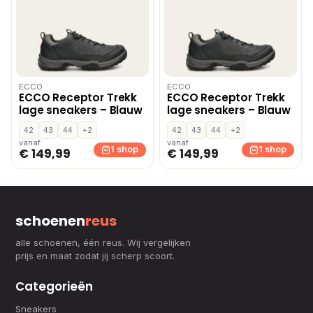
ECCO
ECCO
ECCO Receptor Trekk
ECCO Receptor Trekk
lage sneakers – Blauw
lage sneakers – Blauw
42
43
44
+2
42
43
44
+2
vanaf
vanaf
1 shop
1 shop
€ 149,99
€ 149,99
schoenen
reus
alle schoenen, één reus. Wij vergelijken
prijs en maat zodat jij scherp scoort.
Categorieën
Sneakers