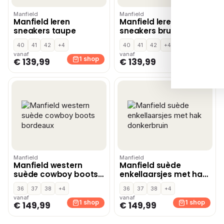
Manfield
Manfield
Manfield leren
Manfield leren
sneakers taupe
sneakers bruin
40
41
42
+4
40
41
42
+4
vanaf
vanaf
1 shop
1 shop
€ 139,99
€ 139,99
Manfield
Manfield
Manfield western
Manfield suède
suède cowboy boots
enkellaarsjes met hak
bordeaux
donkerbruin
36
37
38
+4
36
37
38
+4
vanaf
vanaf
1 shop
1 shop
€ 149,99
€ 149,99