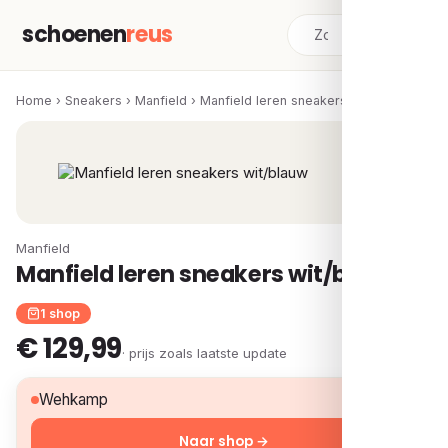
schoenen
reus
Home
›
Sneakers
›
Manfield
›
Manfield leren sneakers wit/blauw
Manfield
Manfield leren sneakers wit/blauw
1 shop
€ 129,99
· prijs zoals laatste update
€ 129,99
Wehkamp
Naar shop →