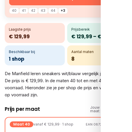
40
41
42
43
44
+3
Laagste prijs
Prijsbereik
€ 129,99
€ 129,99 – € 129,99
Beschikbaar bij
Aantal maten
1 shop
8
De Manfield leren sneakers wit/blauw vergelijk je bij 1 shop.
De prijs is € 129,99. In de maten 40 tot en met 47 is er
voorraad. Hieronder zie je per shop de prijs en welke maten
op voorraad zijn.
Jouw
Prijs per maat
maat:
Maat 40
vanaf € 129,99 · 1 shop
EAN 08720527608177