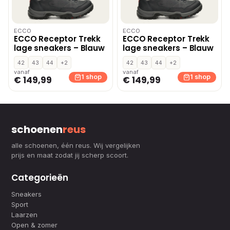
ECCO
ECCO
ECCO Receptor Trekk
ECCO Receptor Trekk
lage sneakers – Blauw
lage sneakers – Blauw
42
43
44
+2
42
43
44
+2
vanaf
vanaf
1 shop
1 shop
€ 149,99
€ 149,99
schoenen
reus
alle schoenen, één reus. Wij vergelijken
prijs en maat zodat jij scherp scoort.
Categorieën
Sneakers
Sport
Laarzen
Open & zomer