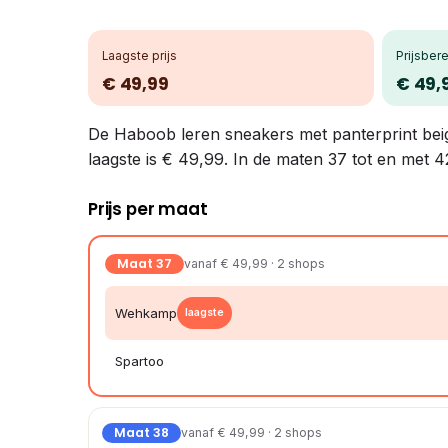
Laagste prijs
Prijsbere
€ 49,99
€ 49,
De Haboob leren sneakers met panterprint beige/
laagste is € 49,99. In de maten 37 tot en met 4
Prijs per maat
Maat 37
vanaf € 49,99 · 2 shops
Wehkamp
laagste
Spartoo
Maat 38
vanaf € 49,99 · 2 shops