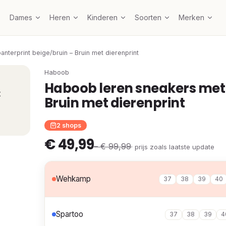
Dames
Heren
Kinderen
Soorten
Merken
nterprint beige/bruin – Bruin met dierenprint
Haboob
Haboob leren sneakers met 
Bruin met dierenprint
2 shops
€ 49,99
– € 99,99
· prijs zoals laatste update
Wehkamp
37
38
39
40
Spartoo
37
38
39
4