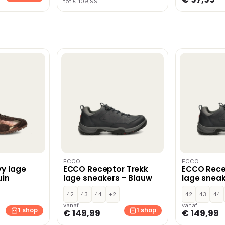
tot € 109,99
ECCO
ECCO
yy lage
ECCO Receptor Trekk
ECCO Rece
uin
lage sneakers – Blauw
lage sneak
42
43
44
+2
42
43
44
vanaf
vanaf
1 shop
1 shop
€ 149,99
€ 149,99