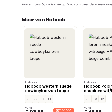
Prijzen zoals bij de laatste update; controleer de actuele prij
Meer van Haboob
Haboob
Haboob
Haboob western suède
Haboob Polar
cowboylaarzen taupe
sneakers wit/
met beige co
36
37
38
+4
39
40
42
vanaf
vanaf
2 shops
€ 139,99
€ 49,99