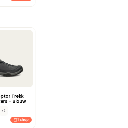
ptor Trekk
ers – Blauw
+2
1 shop