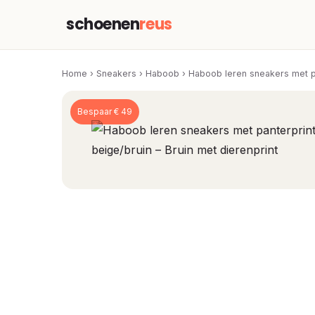
schoenen
reus
Home
›
Sneakers
›
Haboob
›
Haboob leren sneakers met pa
Bespaar € 49