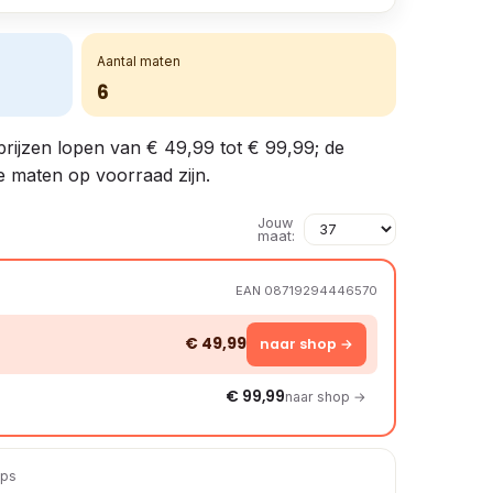
Aantal maten
6
 prijzen lopen van € 49,99 tot € 99,99; de
ke maten op voorraad zijn.
Jouw
maat:
EAN 08719294446570
€ 49,99
naar shop →
€ 99,99
naar shop →
ops