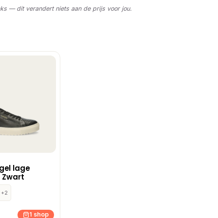
nks — dit verandert niets aan de prijs voor jou.
gel lage
 Zwart
+2
1 shop