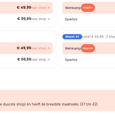
€ 49,99
naar shop →
Wehkamp
laagste
€ 99,99
naar shop →
Spartoo
Maat 41
vanaf € 49,99 · 2 sh
€ 49,99
naar shop →
Wehkamp
laagste
€ 99,99
naar shop →
Spartoo
e duurste shop) én heeft de breedste maatreeks (37 t/m 42).