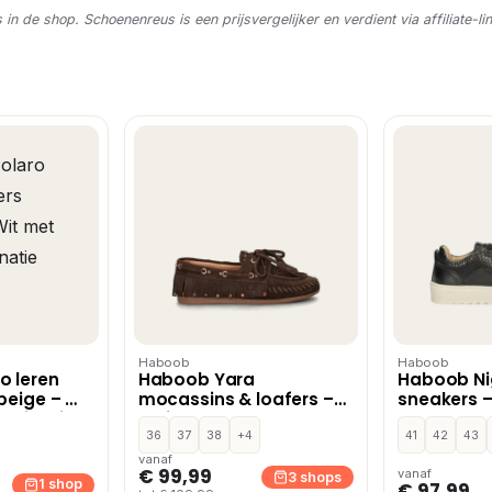
s in de shop. Schoenenreus is een prijsvergelijker en verdient via affiliate-li
Haboob
Haboob
o leren
Haboob Yara
Haboob Ni
beige – Wit
mocassins & loafers –
sneakers –
mbinatie
Bruin
36
37
38
+4
41
42
43
vanaf
€ 99,99
vanaf
3 shops
1 shop
€ 97,99