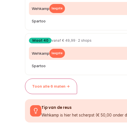
Wehkamp
laagste
Spartoo
Maat 40
vanaf € 49,99 · 2 shops
Wehkamp
laagste
Spartoo
Toon alle 6 maten →
Tip van de reus
Wehkamp is hier het scherpst (€ 50,00 onder d