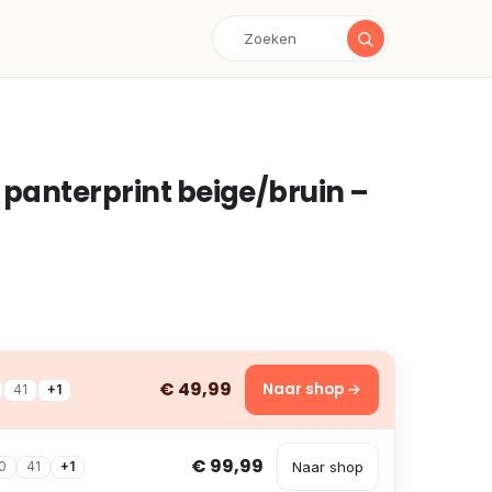
panterprint beige/bruin –
€ 49,99
Naar shop →
41
+1
€ 99,99
Naar shop
0
41
+1