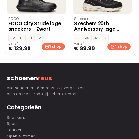
ECCO
Skechers
ECCO City Stride lage
Skechers 20th
sneakers – Zwart
Anniversary lage
sneakers – Zwart
42
43
44
+2
35
36
37
+6
vanaf
vanaf
1 shop
1 shop
€ 129,99
€ 99,99
schoenen
reus
alle schoenen, één reus. Wij vergelijken
prijs en maat zodat jij scherp scoort.
Categorieën
Sneakers
Sport
Laarzen
Open & zomer