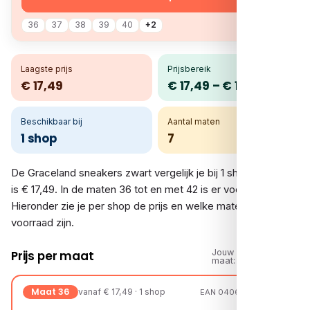
36
37
38
39
40
+2
Laagste prijs
Prijsbereik
€ 17,49
€ 17,49 – € 17,49
Beschikbaar bij
Aantal maten
1 shop
7
De Graceland sneakers zwart vergelijk je bij 1 shop. De prijs
is € 17,49. In de maten 36 tot en met 42 is er voorraad.
Hieronder zie je per shop de prijs en welke maten op
voorraad zijn.
Jouw
Prijs per maat
maat:
Maat 36
vanaf € 17,49 · 1 shop
EAN 04063871918627