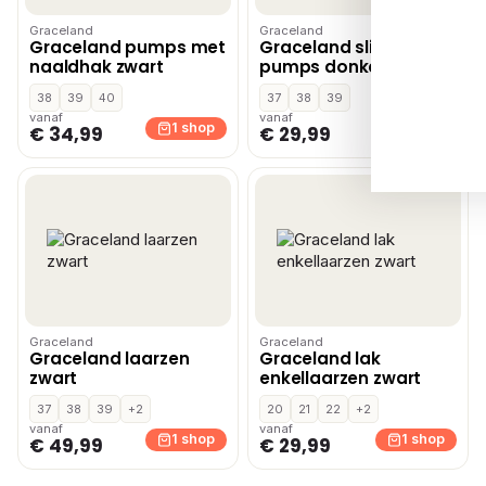
Graceland
Graceland
Graceland pumps met
Graceland slingback
naaldhak zwart
pumps donkerbruin
38
39
40
37
38
39
vanaf
vanaf
1 shop
1 shop
€ 34,99
€ 29,99
Graceland
Graceland
Graceland laarzen
Graceland lak
zwart
enkellaarzen zwart
37
38
39
+2
20
21
22
+2
vanaf
vanaf
1 shop
1 shop
€ 49,99
€ 29,99