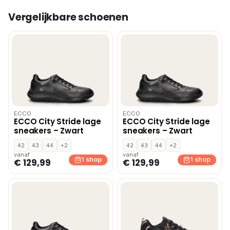
Vergelijkbare schoenen
ECCO
ECCO
ECCO City Stride lage
ECCO City Stride lage
sneakers – Zwart
sneakers – Zwart
42
43
44
+2
42
43
44
+2
vanaf
vanaf
1 shop
1 shop
€ 129,99
€ 129,99