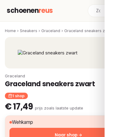
schoenen
reus
Home
›
Sneakers
›
Graceland
›
Graceland sneakers zwart
Graceland
Graceland sneakers zwart
1 shop
€ 17,49
· prijs zoals laatste update
€ 17,49
Wehkamp
Naar shop →