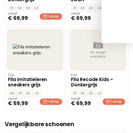
31
32
33
+2
31
32
33
+2
vanaf
vanaf
1 shop
1 shop
€ 69,99
€ 69,99
Fila
Fila
Fila imitatieleren
Fila Recade Kids –
sneakers grijs
Donkergrijs
40
41
42
+3
31
32
33
+2
vanaf
vanaf
1 shop
1 shop
€ 59,99
€ 69,99
Vergelijkbare schoenen