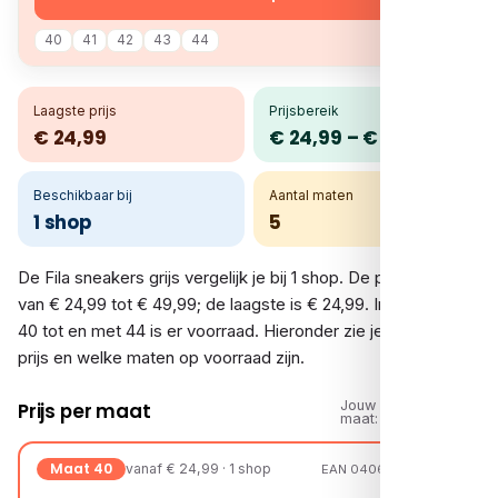
40
41
42
43
44
Laagste prijs
Prijsbereik
€ 24,99
€ 24,99 – € 49,99
Beschikbaar bij
Aantal maten
1 shop
5
De Fila sneakers grijs vergelijk je bij 1 shop. De prijzen lopen
van € 24,99 tot € 49,99; de laagste is € 24,99. In de maten
40 tot en met 44 is er voorraad. Hieronder zie je per shop de
prijs en welke maten op voorraad zijn.
Jouw
Prijs per maat
maat:
Maat 40
vanaf € 24,99 · 1 shop
EAN 04067797165455