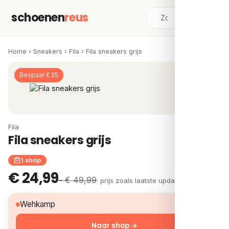
schoenen
reus
Home
›
Sneakers
›
Fila
›
Fila sneakers grijs
Bespaar € 25
Fila
Fila sneakers grijs
1 shop
€ 24,99
– € 49,99
· prijs zoals laatste update
€ 24,99
Wehkamp
Naar shop →