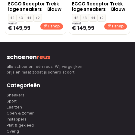
ECCO Receptor Trekk
ECCO Receptor Trekk
lage sneakers – Blauw
lage sneakers – Blauw
42
43
44
+2
42
43
44
+2
vanaf
vanaf
1 shop
1 shop
€ 149,99
€ 149,99
schoenen
reus
alle schoenen, één reus. Wij vergelijken
prijs en maat zodat jij scherp scoort.
Categorieën
Sneakers
Sport
Laarzen
Open & zomer
Instappers
Plat & gekleed
Overig