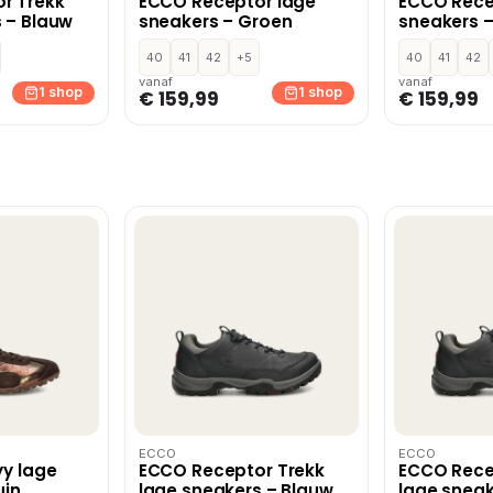
r Trekk
ECCO Receptor lage
ECCO Rece
 – Blauw
sneakers – Groen
sneakers 
40
41
42
+5
40
41
42
vanaf
vanaf
1 shop
1 shop
€ 159,99
€ 159,99
ECCO
ECCO
yy lage
ECCO Receptor Trekk
ECCO Rece
uin
lage sneakers – Blauw
lage sneak