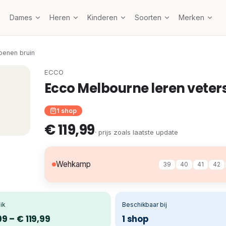
Dames
Heren
Kinderen
Soorten
Merken
oenen bruin
ECCO
Ecco Melbourne leren vete
1 shop
€ 119,99
· prijs zoals laatste update
Wehkamp
39
40
41
42
ik
Beschikbaar bij
99 – € 119,99
1 shop