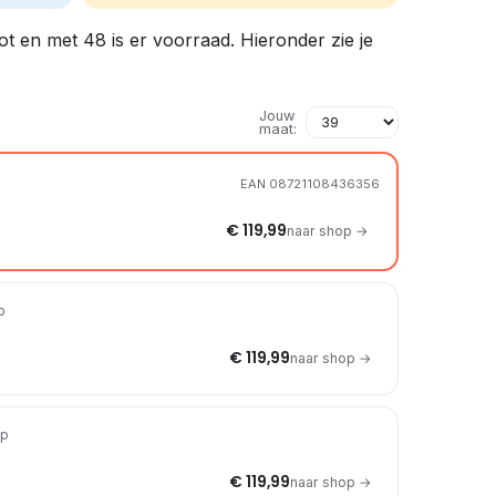
ot en met 48 is er voorraad. Hieronder zie je
Jouw
maat:
EAN 08721108436356
€ 119,99
naar shop →
p
€ 119,99
naar shop →
op
€ 119,99
naar shop →