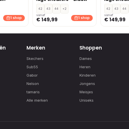
42
43
44
+2
42
43
44
vanaf
vanaf
1 shop
1 shop
€ 149,99
€ 149,99
ën
Merken
Shoppen
Skechers
Dames
Sub55
Heren
Gabor
Kinderen
Nelson
Jongens
tamaris
Meisjes
Alle merken
Uniseks