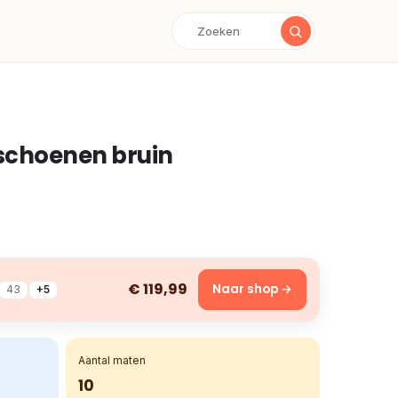
rschoenen bruin
€ 119,99
Naar shop →
43
+5
Aantal maten
10