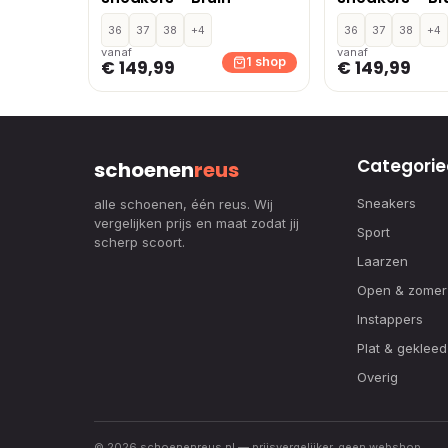
36
37
38
+4
36
37
38
+4
vanaf
vanaf
1 shop
€ 149,99
€ 149,99
Categorie
schoenen
reus
Sneakers
alle schoenen, één reus. Wij
vergelijken prijs en maat zodat jij
Sport
scherp scoort.
Laarzen
Open & zomer
Instappers
Plat & gekleed
Overig
© 2026 schoenenreus.nl — prijsvergelijker, geen webshop.