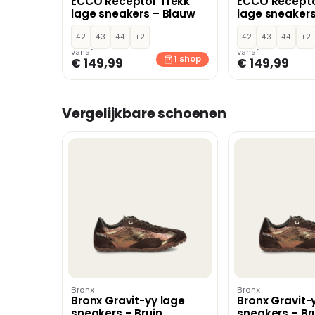
ECCO Receptor Trekk
ECCO Recepto
lage sneakers – Blauw
lage sneakers
42
43
44
+2
42
43
44
+2
vanaf
vanaf
1 shop
€ 149,99
€ 149,99
Vergelijkbare schoenen
Bronx
Bronx
Bronx Gravit-yy lage
Bronx Gravit-
sneakers – Bruin
sneakers – Br