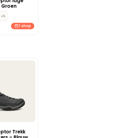
ptor lage
– Groen
+5
1 shop
ptor Trekk
ers – Blauw