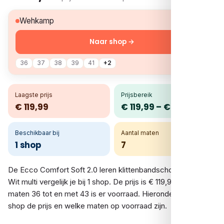
€ 119,99
Wehkamp
Naar shop →
36
37
38
39
41
+2
Laagste prijs
Prijsbereik
€ 119,99
€ 119,99 – € 119,99
Beschikbaar bij
Aantal maten
1 shop
7
De Ecco Comfort Soft 2.0 leren klittenbandschoenen ecru –
Wit multi vergelijk je bij 1 shop. De prijs is € 119,99. In de
maten 36 tot en met 43 is er voorraad. Hieronder zie je per
shop de prijs en welke maten op voorraad zijn.