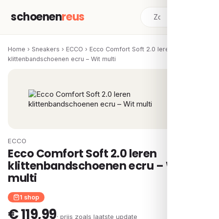
schoenen
reus
Home
›
Sneakers
›
ECCO
›
Ecco Comfort Soft 2.0 leren
klittenbandschoenen ecru – Wit multi
ECCO
Ecco Comfort Soft 2.0 leren
klittenbandschoenen ecru – Wit
multi
1 shop
€ 119,99
· prijs zoals laatste update