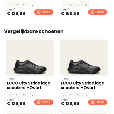
42
43
44
+2
41
42
43
+3
vanaf
vanaf
1 shop
1 shop
€ 129,99
€ 159,99
Vergelijkbare schoenen
ECCO
ECCO
ECCO City Stride lage
ECCO City Stride lage
sneakers – Zwart
sneakers – Zwart
42
43
44
+2
42
43
44
+2
vanaf
vanaf
1 shop
1 shop
€ 129,99
€ 129,99