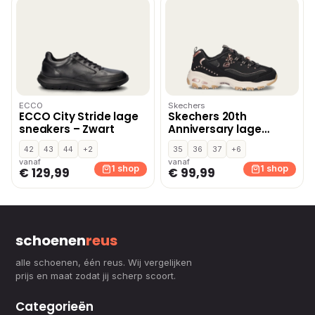
ECCO
Skechers
ECCO City Stride lage
Skechers 20th
sneakers – Zwart
Anniversary lage
sneakers – Zwart
42
43
44
+2
35
36
37
+6
vanaf
vanaf
1 shop
1 shop
€ 129,99
€ 99,99
schoenen
reus
alle schoenen, één reus. Wij vergelijken
prijs en maat zodat jij scherp scoort.
Categorieën