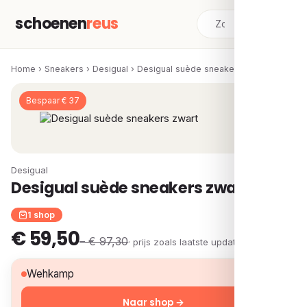
schoenen
reus
Home
›
Sneakers
›
Desigual
›
Desigual suède sneakers zwart
Bespaar € 37
Desigual
Desigual suède sneakers zwart
1 shop
€ 59,50
– € 97,30
· prijs zoals laatste update
€ 59,50
Wehkamp
Naar shop →