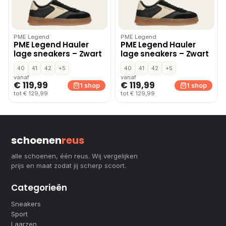
PME Legend
PME Legend
PME Legend Hauler
PME Legend Hauler
lage sneakers – Zwart
lage sneakers – Zwart
40
41
42
+5
40
41
42
+5
vanaf
vanaf
€ 119,99
€ 119,99
1 shop
1 shop
tot € 129,99
tot € 129,99
schoenen
reus
alle schoenen, één reus. Wij vergelijken
prijs en maat zodat jij scherp scoort.
Categorieën
Sneakers
Sport
Laarzen