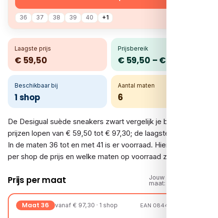
36
37
38
39
40
+1
Laagste prijs
Prijsbereik
€ 59,50
€ 59,50 – € 97,30
Beschikbaar bij
Aantal maten
1 shop
6
De Desigual suède sneakers zwart vergelijk je bij 1 shop. De
prijzen lopen van € 59,50 tot € 97,30; de laagste is € 59,50.
In de maten 36 tot en met 41 is er voorraad. Hieronder zie je
per shop de prijs en welke maten op voorraad zijn.
Jouw
Prijs per maat
maat:
Maat 36
vanaf € 97,30 · 1 shop
EAN 08445110821800