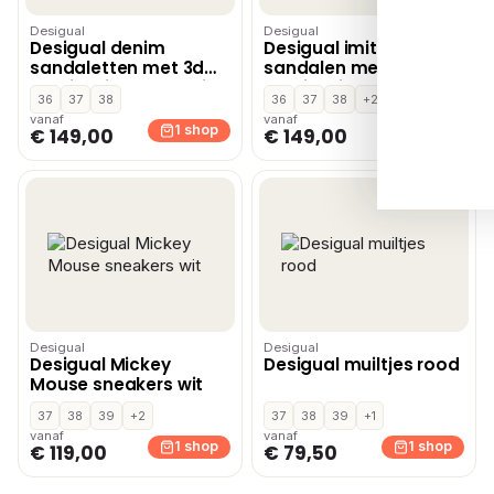
Desigual
Desigual
Desigual denim
Desigual imitatieleren
sandaletten met 3d
sandalen met 3d-
applicatie dark denim
applicatie bordeaux
36
37
38
36
37
38
+2
vanaf
vanaf
1 shop
1 shop
€ 149,00
€ 149,00
Desigual
Desigual
Desigual Mickey
Desigual muiltjes rood
Mouse sneakers wit
37
38
39
+2
37
38
39
+1
vanaf
vanaf
1 shop
1 shop
€ 119,00
€ 79,50