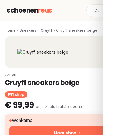
schoenen
reus
Home
›
Sneakers
›
Cruyff
›
Cruyff sneakers beige
Cruyff
Cruyff sneakers beige
1 shop
€ 99,99
· prijs zoals laatste update
€ 99,99
Wehkamp
Naar shop →