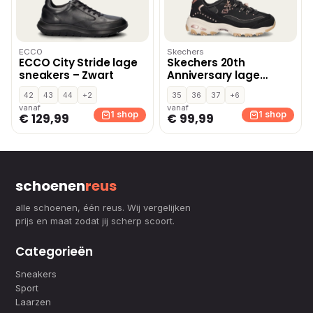
ECCO
Skechers
ECCO City Stride lage
Skechers 20th
sneakers – Zwart
Anniversary lage
sneakers – Zwart
42
43
44
+2
35
36
37
+6
vanaf
vanaf
1 shop
1 shop
€ 129,99
€ 99,99
schoenen
reus
alle schoenen, één reus. Wij vergelijken
prijs en maat zodat jij scherp scoort.
Categorieën
Sneakers
Sport
Laarzen