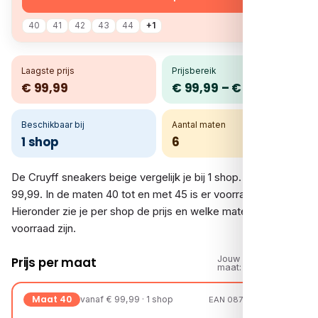
40
41
42
43
44
+1
Laagste prijs
Prijsbereik
€ 99,99
€ 99,99 – € 99,99
Beschikbaar bij
Aantal maten
1 shop
6
De Cruyff sneakers beige vergelijk je bij 1 shop. De prijs is €
99,99. In de maten 40 tot en met 45 is er voorraad.
Hieronder zie je per shop de prijs en welke maten op
voorraad zijn.
Jouw
Prijs per maat
maat:
Maat 40
vanaf € 99,99 · 1 shop
EAN 08721108130216