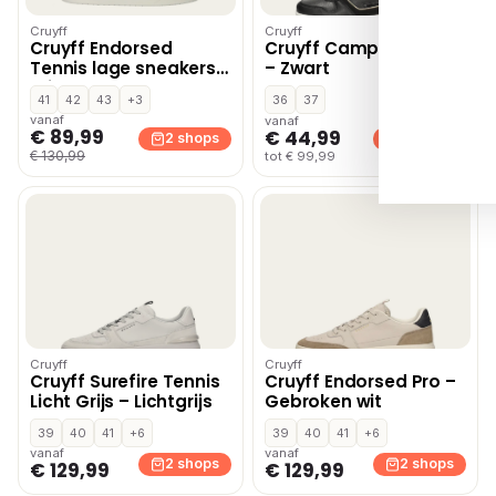
Cruyff
Cruyff
Cruyff Endorsed
Cruyff Campo High Lux
Tennis lage sneakers –
– Zwart
Wit
41
42
43
+3
36
37
vanaf
vanaf
€ 89,99
€ 44,99
2 shops
2 shops
€ 130,99
tot € 99,99
Cruyff
Cruyff
Cruyff Surefire Tennis
Cruyff Endorsed Pro –
Licht Grijs – Lichtgrijs
Gebroken wit
39
40
41
+6
39
40
41
+6
vanaf
vanaf
2 shops
2 shops
€ 129,99
€ 129,99