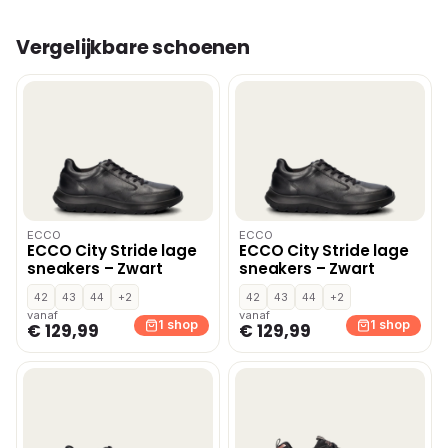
Vergelijkbare schoenen
ECCO
ECCO
ECCO City Stride lage
ECCO City Stride lage
sneakers – Zwart
sneakers – Zwart
42
43
44
+2
42
43
44
+2
vanaf
vanaf
1 shop
1 shop
€ 129,99
€ 129,99