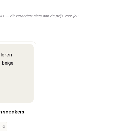
nks — dit verandert niets aan de prijs voor jou.
n sneakers
+3