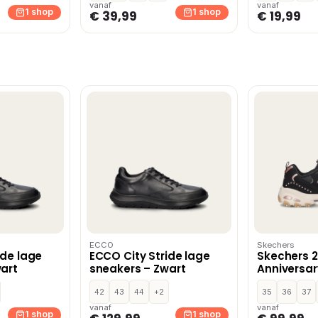
vanaf
vanaf
1 shop
1 shop
€ 39,99
€ 19,99
ECCO
Skechers
ide lage
ECCO City Stride lage
Skechers 
art
sneakers – Zwart
Anniversar
sneakers –
42
43
44
+2
35
36
37
vanaf
vanaf
1 shop
1 shop