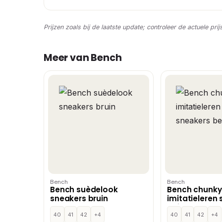
Prijzen zoals bij de laatste update; controleer de actuele prij
Meer van Bench
Bench
Bench
Bench suèdelook
Bench chunky
sneakers bruin
imitatieleren
beige
40
41
42
+4
40
41
42
+4