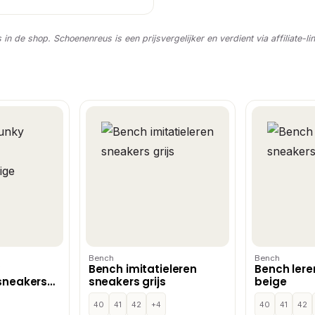
s in de shop. Schoenenreus is een prijsvergelijker en verdient via affiliate-li
Bench
Bench
Bench imitatieleren
Bench lere
 sneakers
sneakers grijs
beige
40
41
42
+4
40
41
42