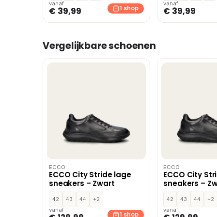
vanaf
vanaf
1 shop
€ 39,99
€ 39,99
Vergelijkbare schoenen
ECCO
ECCO
ECCO City Stride lage
ECCO City Str
sneakers – Zwart
sneakers – Zw
42
43
44
+2
42
43
44
+2
vanaf
vanaf
1 shop