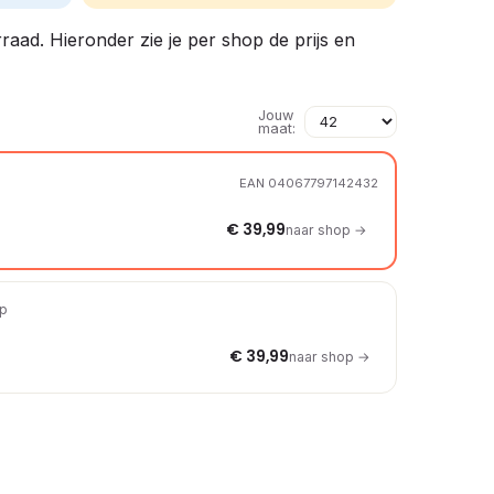
rraad. Hieronder zie je per shop de prijs en
Jouw
maat:
EAN 04067797142432
€ 39,99
naar shop →
op
€ 39,99
naar shop →