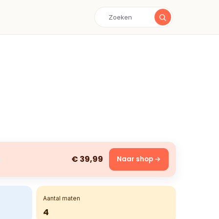
€ 39,99
Naar shop →
Aantal maten
4