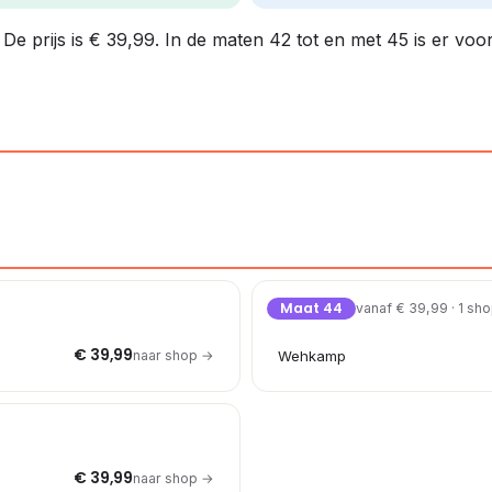
 De prijs is € 39,99. In de maten 42 tot en met 45 is er voo
Maat 44
vanaf € 39,99 · 1 sh
€ 39,99
naar shop →
Wehkamp
€ 39,99
naar shop →