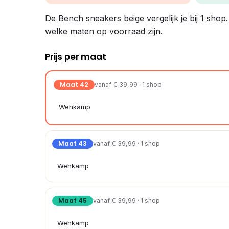
De Bench sneakers beige vergelijk je bij 1 shop.
welke maten op voorraad zijn.
Prijs per maat
Maat 42
vanaf € 39,99 · 1 shop
Wehkamp
Maat 43
vanaf € 39,99 · 1 shop
Wehkamp
Maat 45
vanaf € 39,99 · 1 shop
Wehkamp