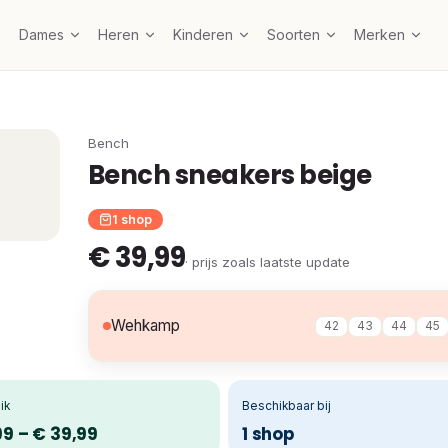
Dames
Heren
Kinderen
Soorten
Merken
Bench
Bench sneakers beige
1 shop
€ 39,99
· prijs zoals laatste update
Wehkamp
42
43
44
45
ik
Beschikbaar bij
99 – € 39,99
1 shop