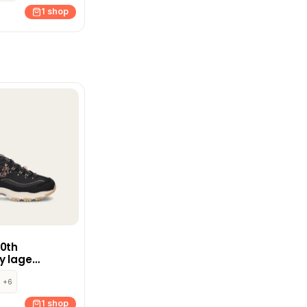
1 shop
20th
y lage
 Zwart
+6
1 shop