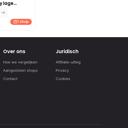
y lage
 Zwart
+6
1 shop
Over ons
Juridisch
Hoe we vergelijken
Affiliate-uitleg
Aangesloten shops
Privacy
Contact
Cookies