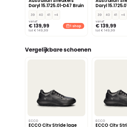
Australian Sneakers
Australian Sn
Daryl 15.1725.01-D47 Bruin
Daryl 15.1725.
Blauw
39
40
41
+4
39
40
41
+4
vanaf
vanaf
€ 139,99
€ 139,99
1 shop
tot € 149,99
tot € 149,99
Vergelijkbare schoenen
ECCO
ECCO
ECCO City Stride lage
ECCO City Str