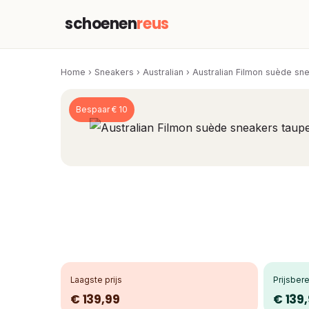
schoenen
reus
Home
›
Sneakers
›
Australian
›
Australian Filmon suède sn
Bespaar € 10
Laagste prijs
Prijsbere
€ 139,99
€ 139,