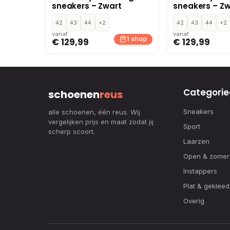
sneakers – Zwart
sneakers – Zw
42
43
44
+2
42
43
44
+2
vanaf
vanaf
1 shop
€ 129,99
€ 129,99
Categorie
schoenen
reus
Sneakers
alle schoenen, één reus. Wij
vergelijken prijs en maat zodat jij
Sport
scherp scoort.
Laarzen
Open & zomer
Instappers
Plat & gekleed
Overig