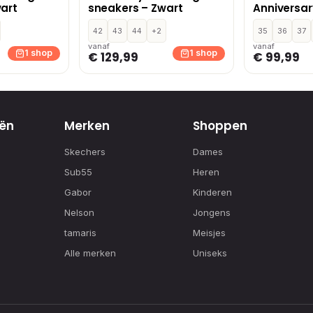
art
sneakers – Zwart
Anniversar
sneakers –
42
43
44
+2
35
36
37
vanaf
vanaf
1 shop
1 shop
€ 129,99
€ 99,99
ën
Merken
Shoppen
Skechers
Dames
Sub55
Heren
Gabor
Kinderen
Nelson
Jongens
tamaris
Meisjes
Alle merken
Uniseks