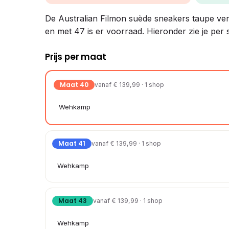
De Australian Filmon suède sneakers taupe verge
en met 47 is er voorraad. Hieronder zie je per 
Prijs per maat
Maat 40
vanaf € 139,99 · 1 shop
Wehkamp
Maat 41
vanaf € 139,99 · 1 shop
Wehkamp
Maat 43
vanaf € 139,99 · 1 shop
Wehkamp