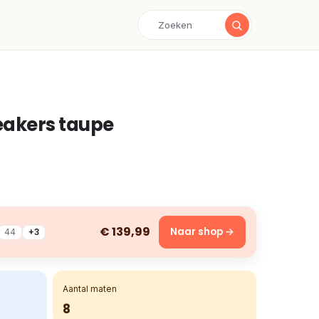
eakers taupe
€ 139,99
Naar shop →
44
+3
Aantal maten
8