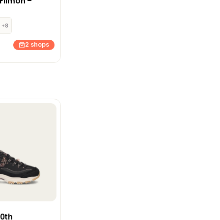
 Filmon –
+8
2 shops
20th