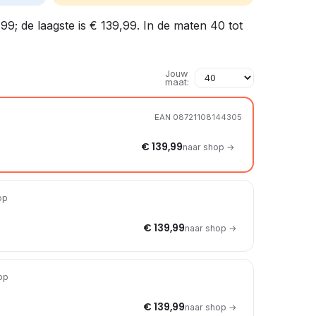
99; de laagste is € 139,99. In de maten 40 tot
Jouw
maat:
EAN 08721108144305
€ 139,99
naar shop →
op
€ 139,99
naar shop →
hop
€ 139,99
naar shop →