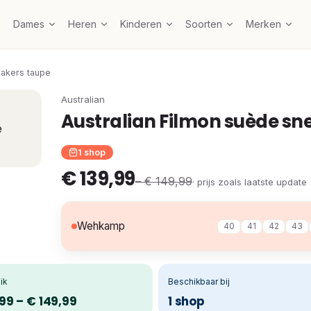
Dames
Heren
Kinderen
Soorten
Merken
eakers taupe
Australian
Australian Filmon suède sn
1 shop
€ 139,99
– € 149,99
· prijs zoals laatste update
Wehkamp
40
41
42
43
ik
Beschikbaar bij
99 – € 149,99
1 shop