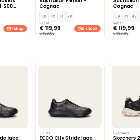
eakers
Australian Filmon –
Australian
01-S00
Cognac
Cognac
39
40
41
+9
39
41
42
vanaf
vanaf
€ 119,99
€ 119,99
2 shops
1 shop
€ 139,95
€ 139,95
ECCO
Skechers
ide lage
ECCO City Stride lage
Skechers 