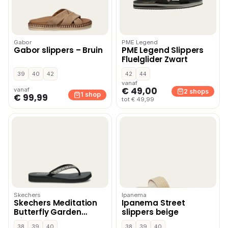
Gabor
PME Legend
Gabor slippers – Bruin
PME Legend Slippers
Fluelglider Zwart
39
40
42
42
44
vanaf
€ 49,00
vanaf
2 shops
1 shop
€ 99,99
tot € 49,99
Skechers
Ipanema
Skechers Meditation
Ipanema Street
Butterfly Garden
slippers beige
slippers – Zwart
38
39
40
38
39
40