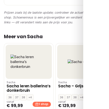
Prijzen zoals bij de laatste update; controleer de actuele prijs in de
shop. Schoenenreus is een prijsvergelijker en verdient via affiliate-
links — dit verandert niets aan de prijs voor jou.
Meer van Sacha
Sacha
Sacha
Sacha leren ballerina’s
Sacha – Grijs
donkerbruin
36
37
38
+4
36
37
38
+4
vanaf
vanaf
1 shop
1 shop
€ 99,99
€ 129,99