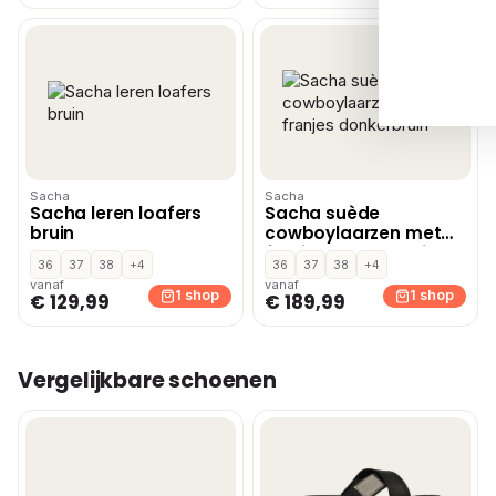
Sacha
Sacha
Sacha leren loafers
Sacha suède
bruin
cowboylaarzen met
franjes donkerbruin
36
37
38
+4
36
37
38
+4
vanaf
vanaf
1 shop
1 shop
€ 129,99
€ 189,99
Vergelijkbare schoenen