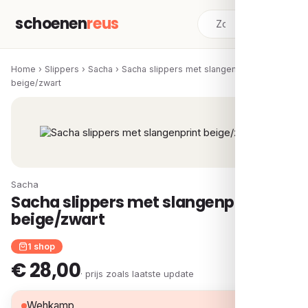
schoenen
reus
Home
›
Slippers
›
Sacha
›
Sacha slippers met slangenprint
beige/zwart
Sacha
Sacha slippers met slangenprint
beige/zwart
1 shop
€ 28,00
· prijs zoals laatste update
€ 28,00
Wehkamp