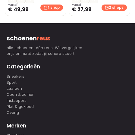
vanaf
vanaf
1 shop
2 shops
€ 49,99
€ 27,99
schoenen
reus
alle schoenen, één reus. Wij vergelijken
prijs en maat zodat jij scherp scoort.
Categorieën
Sneakers
Sport
Laarzen
Open & zomer
Instappers
Plat & gekleed
Overig
Merken