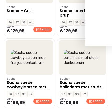
Sacha
Sacha
Sacha – Grijs
Sacha leren loafers
bruin
36
37
38
+4
36
37
38
+4
vanaf
vanaf
1 shop
1 shop
€ 129,99
€ 129,99
Sacha
Sacha
Sacha suède
Sacha suède
cowboylaarzen met
ballerina’s met studs
franjes donkerbruin
donkerbruin
36
37
38
+4
37
38
39
+2
vanaf
vanaf
1 shop
1 shop
€ 189,99
€ 109,99