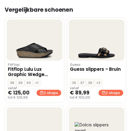
Vergelijkbare schoenen
FitFlop
Guess
FitFlop Lulu Lux
Guess slippers – Bruin
Graphic Wedge
slippers – Zwart
38
39
40
+1
36
37
38
+3
vanaf
vanaf
€ 125,00
€ 89,99
2 shops
2 shops
tot € 129,99
tot € 100,00