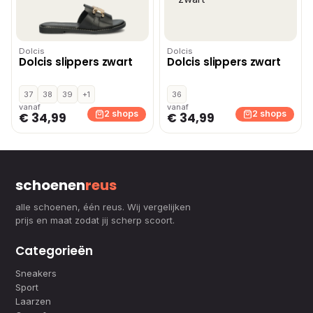
Dolcis
Dolcis
Dolcis slippers zwart
Dolcis slippers zwart
37
38
39
+1
36
vanaf
vanaf
2 shops
2 shops
€ 34,99
€ 34,99
schoenen
reus
alle schoenen, één reus. Wij vergelijken
prijs en maat zodat jij scherp scoort.
Categorieën
Sneakers
Sport
Laarzen