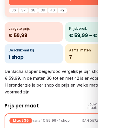
36
37
38
39
40
+2
Laagste prijs
Prijsbereik
€ 59,99
€ 59,99 – € 59,99
Beschikbaar bij
Aantal maten
1 shop
7
De Sacha slipper beige/rood vergelijk je bij 1 shop. De prijs is
€ 59,99. In de maten 36 tot en met 42 is er voorraad.
Hieronder zie je per shop de prijs en welke maten op
voorraad zijn.
Jouw
Prijs per maat
maat:
Maat 36
vanaf € 59,99 · 1 shop
EAN 08720527243545