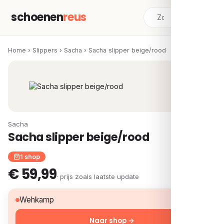
schoenen
reus
Home
›
Slippers
›
Sacha
›
Sacha slipper beige/rood
Sacha
Sacha slipper beige/rood
1 shop
€ 59,99
· prijs zoals laatste update
€ 59,99
Wehkamp
Naar shop →