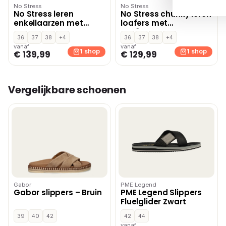
No Stress
No Stress
No Stress leren
No Stress chunky leren
enkellaarzen met
loafers met
blokhak zwart
profielzool zwart
36
37
38
+4
36
37
38
+4
vanaf
vanaf
1 shop
1 shop
€ 139,99
€ 129,99
Vergelijkbare schoenen
Gabor
PME Legend
Gabor slippers – Bruin
PME Legend Slippers
Fluelglider Zwart
39
40
42
42
44
vanaf