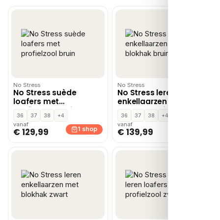
No Stress
No Stress
No Stress suède
No Stress leren
loafers met
enkellaarzen met
profielzool bruin
blokhak bruin
36
37
38
+4
36
37
38
+4
vanaf
vanaf
1 shop
1 shop
€ 129,99
€ 139,99