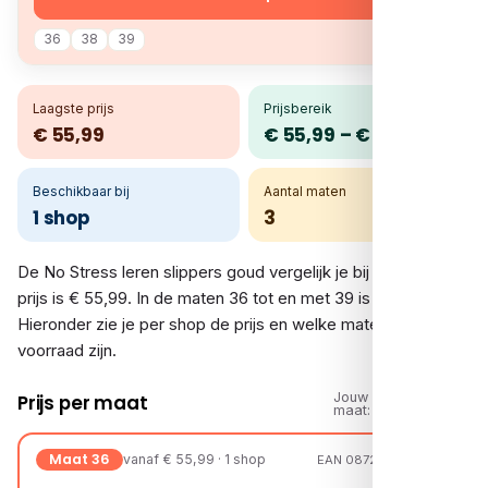
36
38
39
Laagste prijs
Prijsbereik
€ 55,99
€ 55,99 – € 55,99
Beschikbaar bij
Aantal maten
1 shop
3
De No Stress leren slippers goud vergelijk je bij 1 shop. De
prijs is € 55,99. In de maten 36 tot en met 39 is er voorraad.
Hieronder zie je per shop de prijs en welke maten op
voorraad zijn.
Jouw
Prijs per maat
maat:
Maat 36
vanaf € 55,99 · 1 shop
EAN 08720527581081