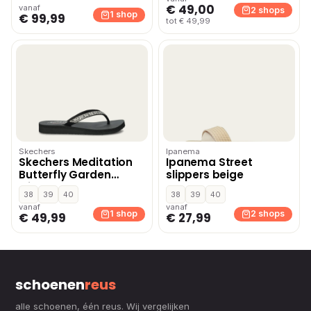
€ 49,00
vanaf
2 shops
1 shop
€ 99,99
tot € 49,99
Skechers
Ipanema
Skechers Meditation
Ipanema Street
Butterfly Garden
slippers beige
slippers – Zwart
38
39
40
38
39
40
vanaf
vanaf
1 shop
2 shops
€ 49,99
€ 27,99
schoenen
reus
alle schoenen, één reus. Wij vergelijken