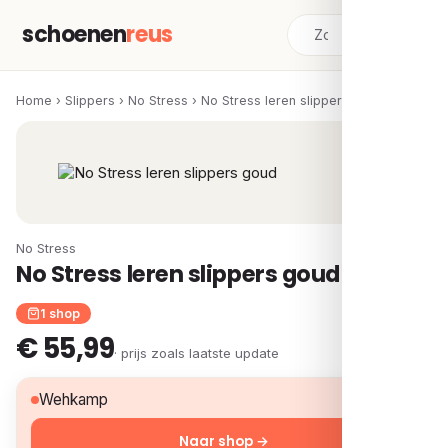
schoenen
reus
Home
›
Slippers
›
No Stress
›
No Stress leren slippers goud
No Stress
No Stress leren slippers goud
1 shop
€ 55,99
· prijs zoals laatste update
€ 55,99
Wehkamp
Naar shop →