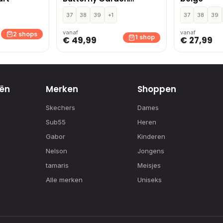
slippers – Zwart
37
38
39
+1
37
38
39
vanaf
vanaf
2 shops
1 shop
€ 49,99
€ 27,99
ën
Merken
Shoppen
Skechers
Dames
Sub55
Heren
Gabor
Kinderen
Nelson
Jongens
tamaris
Meisjes
Alle merken
Uniseks