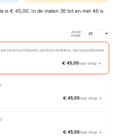
ste is € 45,00. In de maten 36 tot en met 46 is
Jouw
maat:
EAN 08720527736009, 08720527678804, 08720527669598
€ 45,00
naar shop →
p
€ 45,00
naar shop →
op
€ 45,00
naar shop →