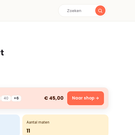
t
€ 45,00
Naar shop →
40
+6
Aantal maten
11