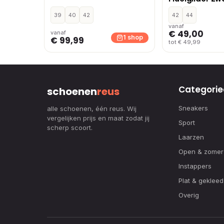
39
40
42
42
44
vanaf
€ 49,00
vanaf
1 shop
€ 99,99
tot € 49,99
Categorie
schoenen
reus
Sneakers
alle schoenen, één reus. Wij
vergelijken prijs en maat zodat jij
Sport
scherp scoort.
Laarzen
Open & zomer
Instappers
Plat & gekleed
Overig