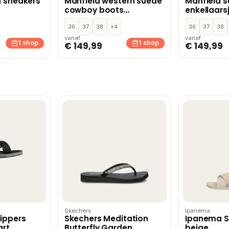
n sneakers
Manfield western suède
Manfield 
cowboy boots
enkellaars
bordeaux
donkerbru
36
37
38
+4
36
37
38
vanaf
vanaf
1 shop
1 shop
€ 149,99
€ 149,99
Skechers
Ipanema
ippers
Skechers Meditation
Ipanema St
art
Butterfly Garden
beige