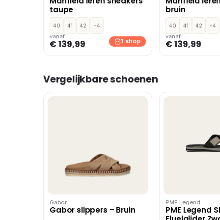
Manfield leren sneakers
Manfield lere
taupe
bruin
40
41
42
+4
40
41
42
+4
vanaf
vanaf
1 shop
€ 139,99
€ 139,99
Vergelijkbare schoenen
Gabor
PME Legend
Gabor slippers – Bruin
PME Legend Sl
Fluelglider Zw