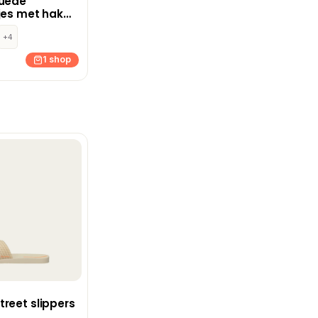
suède
jes met hak
in
+4
1 shop
reet slippers