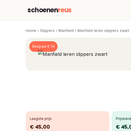
schoenen
reus
Home
›
Slippers
›
Manfield
›
Manfield leren slippers zwart
Bespaar € 74
Laagste prijs
Prijsbere
€ 45,00
€ 45,0