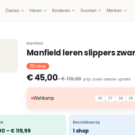
Dames
Heren
Kinderen
Soorten
Merken
Manfield
Manfield leren slippers zwar
1 shop
€ 45,00
– € 119,99
· prijs zoals laatste update
Wehkamp
36
37
38
39
ik
Beschikbaar bij
0 – € 119,99
1 shop