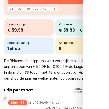
36
37
38
39
40
+4
Laagste prijs
Prijsbereik
€ 59,99
€ 59,99 – € 109,99
Beschikbaar bij
Aantal maten
1 shop
9
De Birkenstock slippers zwart vergelijk je bij 1 shop. De
prijzen lopen van € 59,99 tot € 109,99; de laagste is € 59,99.
In de maten 36 tot en met 46 is er voorraad. Hieronder zie je
per shop de prijs en welke maten op voorraad zijn.
Jouw
Prijs per maat
maat:
Maat 36
vanaf € 89,99 · 1 shop
EAN 08719448217087, 08721108186343