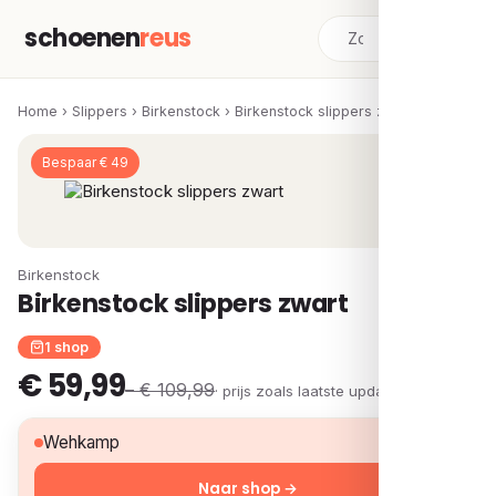
schoenen
reus
Home
›
Slippers
›
Birkenstock
›
Birkenstock slippers zwart
Bespaar € 49
Birkenstock
Birkenstock slippers zwart
1 shop
€ 59,99
– € 109,99
· prijs zoals laatste update
€ 59,99
Wehkamp
Naar shop →