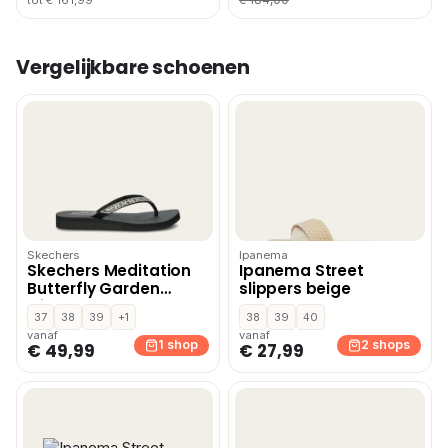
tot € 161,99
Vergelijkbare schoenen
Skechers
Ipanema
Skechers Meditation
Ipanema Street
Butterfly Garden
slippers beige
slippers – Zwart
37
38
39
+1
38
39
40
vanaf
vanaf
1 shop
2 shops
€ 49,99
€ 27,99