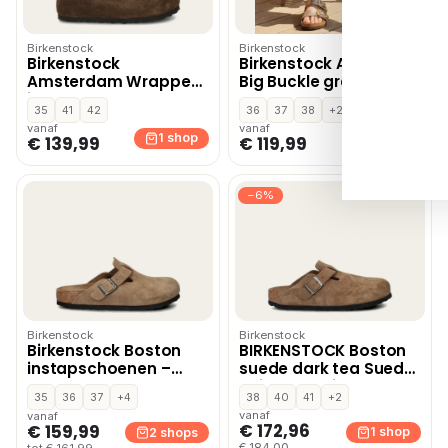
Birkenstock
Birkenstock
Birkenstock
Birkenstock Arizona
Amsterdam Wrapped
Big Buckle graceful
instapschoenen –
taupe
35
41
42
36
37
38
+2
Bruin
vanaf
vanaf
1 shop
1 shop
€ 139,99
€ 119,99
−6%
Birkenstock
Birkenstock
Birkenstock Boston
BIRKENSTOCK Boston
instapschoenen –
suede dark tea Suede
Cognac
Unisex – Bruin
35
36
37
+4
38
40
41
+2
vanaf
vanaf
€ 172,96
€ 159,99
1 shop
2 shops
€ 184,00