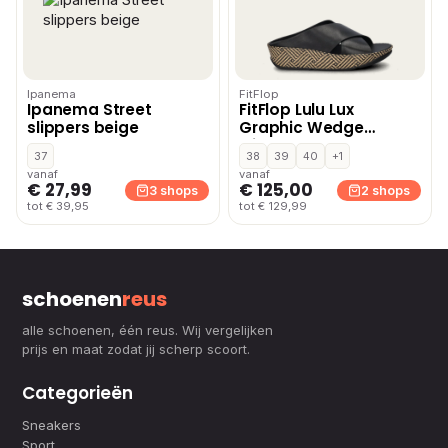
Ipanema
FitFlop
Ipanema Street
FitFlop Lulu Lux
slippers beige
Graphic Wedge
slippers – Zwart
37
38
39
40
+1
vanaf
vanaf
€ 27,99
€ 125,00
3 shops
2 shops
tot € 39,95
tot € 129,99
schoenen
reus
alle schoenen, één reus. Wij vergelijken
prijs en maat zodat jij scherp scoort.
Categorieën
Sneakers
Sport