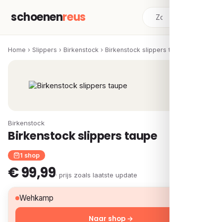
schoenen
reus
Home
›
Slippers
›
Birkenstock
›
Birkenstock slippers taupe
Birkenstock
Birkenstock slippers taupe
1 shop
€ 99,99
· prijs zoals laatste update
€ 99,99
Wehkamp
Naar shop →