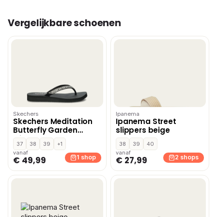
Vergelijkbare schoenen
Skechers
Ipanema
Skechers Meditation
Ipanema Street
Butterfly Garden
slippers beige
slippers – Zwart
37
38
39
+1
38
39
40
vanaf
vanaf
1 shop
2 shops
€ 49,99
€ 27,99