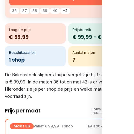
36
37
38
39
40
+2
Laagste prijs
Prijsbereik
€ 99,99
€ 99,99 – € 99,99
Beschikbaar bij
Aantal maten
1 shop
7
De Birkenstock slippers taupe vergelijk je bij 1 shop. De prijs
is € 99,99. In de maten 36 tot en met 42 is er voorraad.
Hieronder zie je per shop de prijs en welke maten op
voorraad zijn.
Jouw
Prijs per maat
maat:
Maat 36
vanaf € 99,99 · 1 shop
EAN 08721108146170