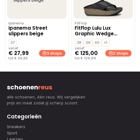
Ipanema
FitFlop
Ipanema Street
FitFlop Lulu Lux
slippers beige
Graphic Wedge
slippers – Zwart
37
38
39
40
+1
vanaf
vanaf
€ 27,99
€ 125,00
3 shops
2 shops
tot € 39,95
tot € 129,99
schoenen
reus
alle schoenen, één reus. Wij vergelijken
prijs en maat zodat jij scherp scoort.
Categorieën
Sneakers
Sport
Laarzen