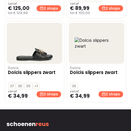
vanaf
vanaf
€ 125,00
€ 89,99
2 shops
2 shops
tot € 129,99
tot € 100,00
Dolcis
Dolcis
Dolcis slippers zwart
Dolcis slippers zwart
37
38
39
+1
36
vanaf
vanaf
2 shops
2 shops
€ 34,99
€ 34,99
schoenen
reus