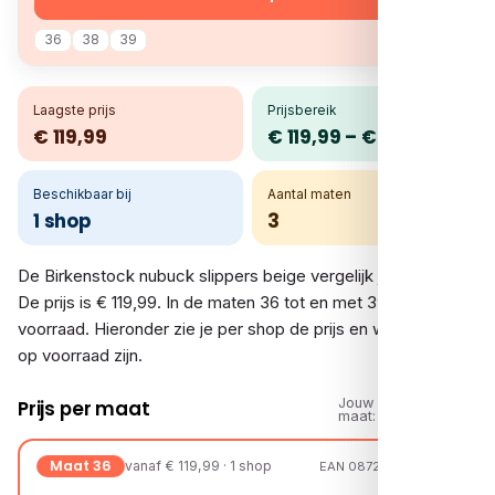
36
38
39
Laagste prijs
Prijsbereik
€ 119,99
€ 119,99 – € 119,99
Beschikbaar bij
Aantal maten
1 shop
3
De Birkenstock nubuck slippers beige vergelijk je bij 1 shop.
De prijs is € 119,99. In de maten 36 tot en met 39 is er
voorraad. Hieronder zie je per shop de prijs en welke maten
op voorraad zijn.
Jouw
Prijs per maat
maat:
Maat 36
vanaf € 119,99 · 1 shop
EAN 08721108186480