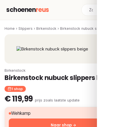
schoenen
reus
Home
›
Slippers
›
Birkenstock
›
Birkenstock nubuck slippers beige
Birkenstock
Birkenstock nubuck slippers beige
1 shop
€ 119,99
· prijs zoals laatste update
€ 119,99
Wehkamp
Naar shop →