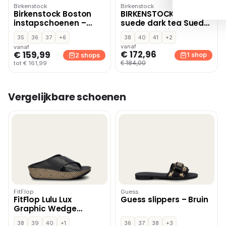
Birkenstock
Birkenstock
Birkenstock Boston
BIRKENSTOCK Boston
instapschoenen –
suede dark tea Suede
Cognac
Unisex – Bruin
35
36
37
+6
38
40
41
+2
vanaf
vanaf
€ 172,96
€ 159,99
1 shop
2 shops
€ 184,00
tot € 161,99
Vergelijkbare schoenen
FitFlop
Guess
FitFlop Lulu Lux
Guess slippers – Bruin
Graphic Wedge
slippers – Zwart
38
39
40
+1
36
37
38
+3