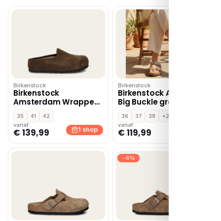
Birkenstock
Birkenstock
Birkenstock
Birkenstock Arizona
Amsterdam Wrapped
Big Buckle graceful
instapschoenen –
taupe
35
41
42
36
37
38
+2
Bruin
vanaf
vanaf
1 shop
1 shop
€ 139,99
€ 119,99
−6%