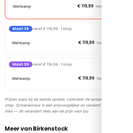
€ 119,99
Wehkamp
naar shop →
Maat 38
vanaf € 119,99 · 1 shop
€ 119,99
Wehkamp
naar shop →
Maat 39
vanaf € 119,99 · 1 shop
€ 119,99
Wehkamp
naar shop →
Prijzen zoals bij de laatste update; controleer de actuele prijs in de
shop. Schoenenreus is een prijsvergelijker en verdient via affiliate-
links — dit verandert niets aan de prijs voor jou.
Meer van Birkenstock