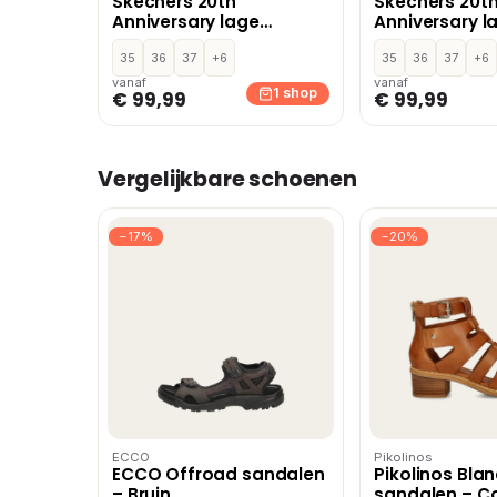
Skechers 20th
Skechers 20t
Anniversary lage
Anniversary l
sneakers – Zwart
sneakers – Zw
35
36
37
+6
35
36
37
+6
vanaf
vanaf
1 shop
€ 99,99
€ 99,99
Vergelijkbare schoenen
−17%
−20%
ECCO
Pikolinos
ECCO Offroad sandalen
Pikolinos Bla
– Bruin
sandalen – C