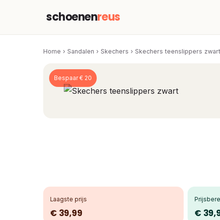
schoenen
reus
Home
›
Sandalen
›
Skechers
›
Skechers teenslippers zwar
Bespaar € 20
Laagste prijs
Prijsbere
€ 39,99
€ 39,