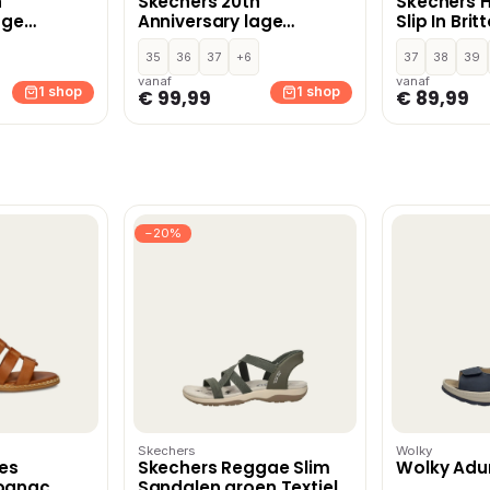
h
Skechers 20th
Skechers 
age
Anniversary lage
Slip In Brit
art
sneakers – Zwart
Landscap
35
36
37
+6
instapsch
37
38
39
vanaf
vanaf
1 shop
1 shop
€ 99,99
€ 89,99
−20%
Skechers
Wolky
nes
Skechers Reggae Slim
Wolky Adu
ognac
Sandalen groen Textiel