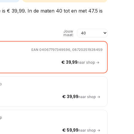
 is € 39,99. In de maten 40 tot en met 47.5 is
Jouw
maat:
EAN 04067797349596, 08720251928459
€ 39,99
naar shop →
op
€ 39,99
naar shop →
op
€ 59,99
naar shop →