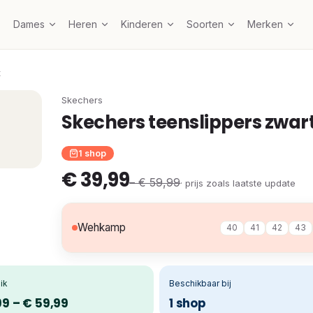
Dames
Heren
Kinderen
Soorten
Merken
t
Skechers
Skechers teenslippers zwar
1 shop
€ 39,99
– € 59,99
· prijs zoals laatste update
Wehkamp
40
41
42
43
ik
Beschikbaar bij
99 – € 59,99
1 shop