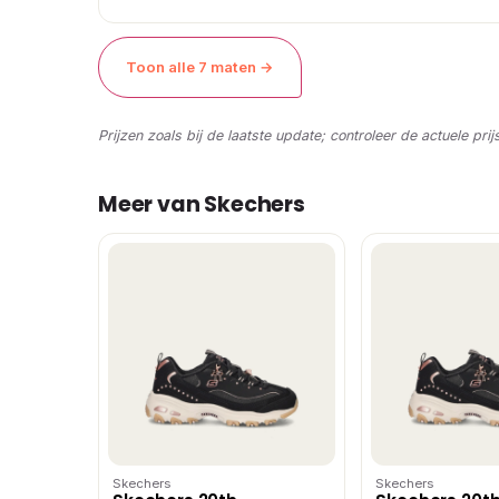
Toon alle 7 maten →
Prijzen zoals bij de laatste update; controleer de actuele prij
Meer van Skechers
Skechers
Skechers