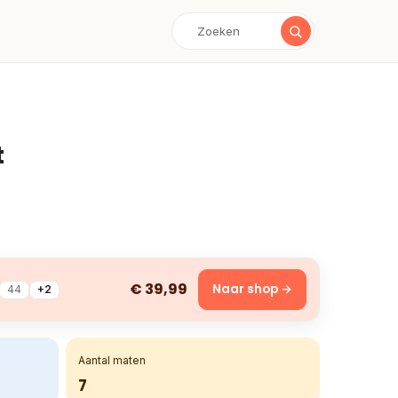
t
€ 39,99
Naar shop →
44
+2
Aantal maten
7