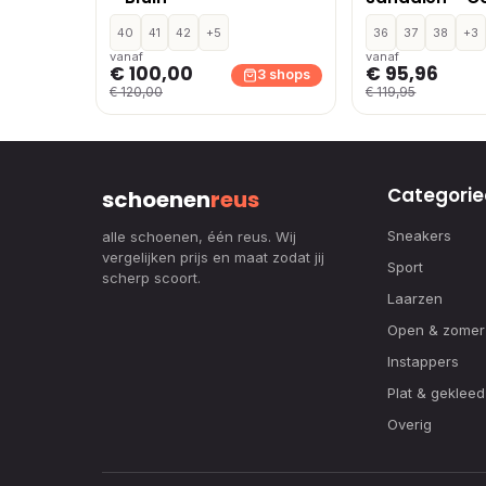
40
41
42
+5
36
37
38
+3
vanaf
vanaf
€ 100,00
€ 95,96
3 shops
€ 120,00
€ 119,95
Categorie
schoenen
reus
Sneakers
alle schoenen, één reus. Wij
vergelijken prijs en maat zodat jij
Sport
scherp scoort.
Laarzen
Open & zomer
Instappers
Plat & gekleed
Overig