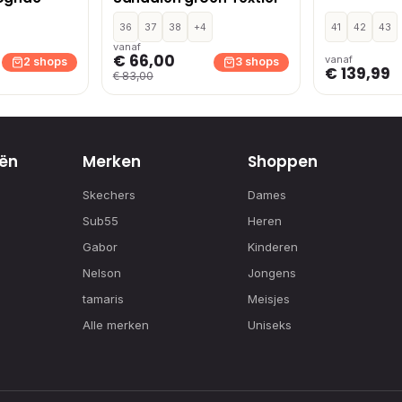
36
37
38
+4
41
42
43
vanaf
€ 66,00
vanaf
2 shops
3 shops
€ 139,99
€ 83,00
ën
Merken
Shoppen
Skechers
Dames
Sub55
Heren
Gabor
Kinderen
Nelson
Jongens
tamaris
Meisjes
Alle merken
Uniseks