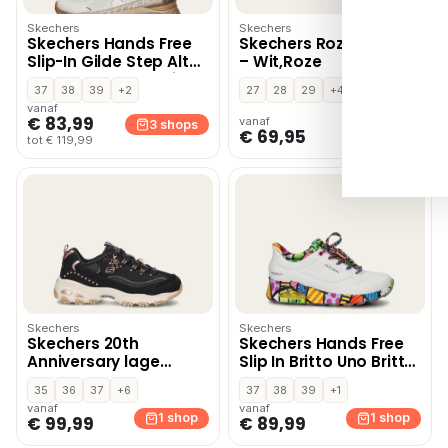
Skechers
Skechers
Skechers Hands Free
Skechers Roze SKR46
Slip-In Gilde Step Altus
– Wit,Roze
lage sneakers – Wit
37
38
39
+2
27
28
29
+4
vanaf
€ 83,99
vanaf
3 shops
1 shop
€ 69,95
tot € 119,99
Skechers
Skechers
Skechers 20th
Skechers Hands Free
Anniversary lage
Slip In Britto Uno Britto
sneakers – Zwart
Landscape
35
36
37
+6
37
38
39
+1
instapschoenen – Wit
vanaf
vanaf
1 shop
1 shop
€ 99,99
€ 89,99