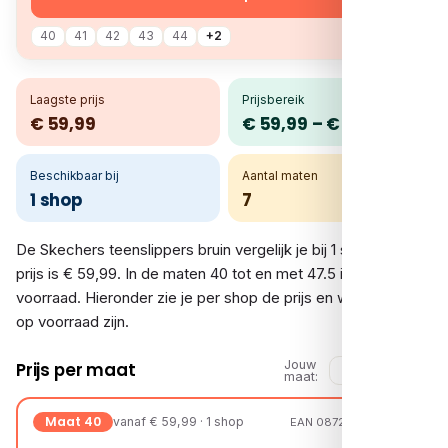
40
41
42
43
44
+2
Laagste prijs
Prijsbereik
€ 59,99
€ 59,99 – € 59,99
Beschikbaar bij
Aantal maten
1 shop
7
De Skechers teenslippers bruin vergelijk je bij 1 shop. De
prijs is € 59,99. In de maten 40 tot en met 47.5 is er
voorraad. Hieronder zie je per shop de prijs en welke maten
op voorraad zijn.
Jouw
Prijs per maat
maat:
Maat 40
vanaf € 59,99 · 1 shop
EAN 08720251928374