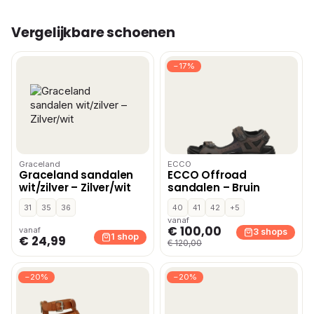
Vergelijkbare schoenen
−17%
Graceland
ECCO
Graceland sandalen
ECCO Offroad
wit/zilver – Zilver/wit
sandalen – Bruin
31
35
36
40
41
42
+5
vanaf
€ 100,00
vanaf
3 shops
1 shop
€ 24,99
€ 120,00
−20%
−20%