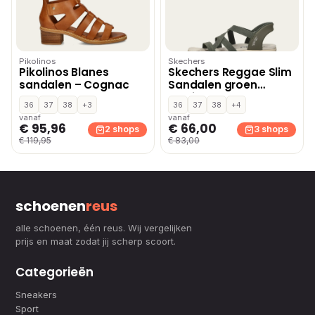
Pikolinos
Skechers
Pikolinos Blanes
Skechers Reggae Slim
sandalen – Cognac
Sandalen groen
Textiel
36
37
38
+3
36
37
38
+4
vanaf
vanaf
€ 95,96
€ 66,00
2 shops
3 shops
€ 119,95
€ 83,00
schoenen
reus
alle schoenen, één reus. Wij vergelijken
prijs en maat zodat jij scherp scoort.
Categorieën
Sneakers
Sport