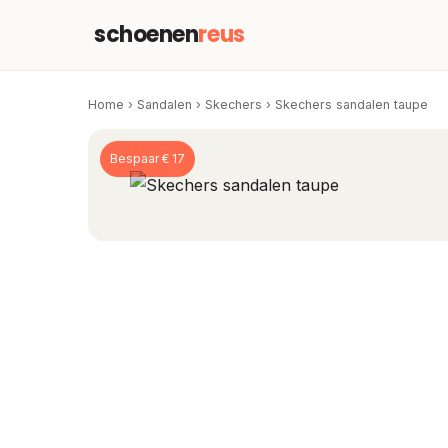
schoenen
reus
Home
›
Sandalen
›
Skechers
›
Skechers sandalen taupe
Bespaar € 17