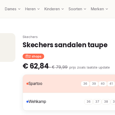
Dames
Heren
Kinderen
Soorten
Merken
Skechers
Skechers sandalen taupe
2 shops
€ 62,84
– € 79,99
· prijs zoals laatste update
Spartoo
36
39
40
41
Wehkamp
36
37
38
3