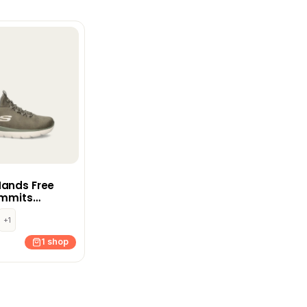
Hands Free
ummits
oenen –
+1
1 shop