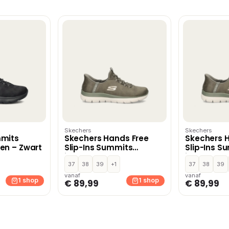
Skechers
Skechers
mmits
Skechers Hands Free
Skechers 
en – Zwart
Slip-Ins Summits
Slip-Ins S
instapschoenen –
instapsch
Groen
37
38
39
+1
Groen
37
38
39
vanaf
vanaf
1 shop
1 shop
€ 89,99
€ 89,99