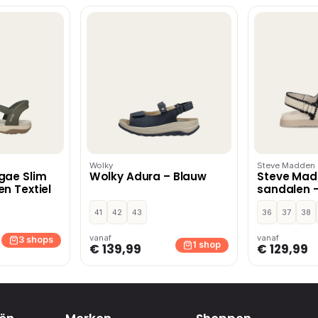
Wolky
Steve Madden
gae Slim
Wolky Adura – Blauw
Steve Ma
n Textiel
sandalen –
41
42
43
36
37
38
vanaf
vanaf
3 shops
1 shop
€ 139,99
€ 129,99