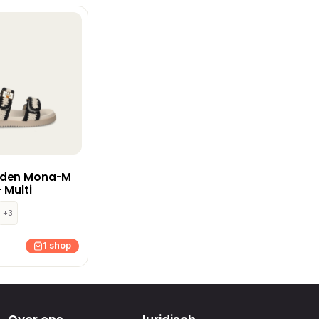
dden Mona-M
 Multi
+3
1 shop