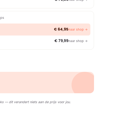
ops
€ 64,95
naar shop →
€ 79,99
naar shop →
nks — dit verandert niets aan de prijs voor jou.