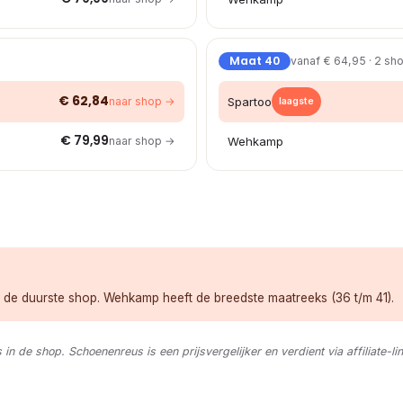
Maat 40
vanaf € 64,95 · 2 sh
€ 62,84
naar shop →
Spartoo
laagste
€ 79,99
naar shop →
Wehkamp
r de duurste shop. Wehkamp heeft de breedste maatreeks (36 t/m 41).
s in de shop. Schoenenreus is een prijsvergelijker en verdient via affiliate-li