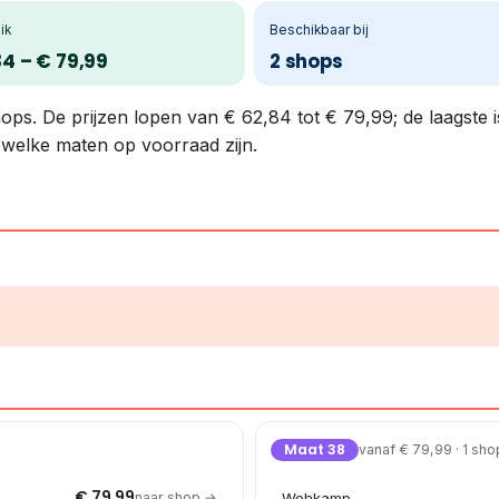
ik
Beschikbaar bij
84 – € 79,99
2 shops
hops. De prijzen lopen van € 62,84 tot € 79,99; de laagste i
n welke maten op voorraad zijn.
Maat 38
vanaf € 79,99 · 1 sho
€ 79,99
naar shop →
Wehkamp