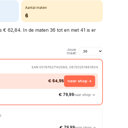
Aantal maten
6
s € 62,84. In de maten 36 tot en met 41 is er
Jouw
maat:
EAN 00197627142586, 08720251981904
€ 64,95
naar shop →
€ 79,99
naar shop →
p
€ 79,99
naar shop →