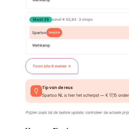
Maat 39
vanaf € 62,84 · 2 shops
Spartoo
laagste
Wehkamp
Toon alle 6 maten →
Tip van de reus
Spartoo NL is hier het scherpst — € 17,15 onde
Prijzen zoals bij de laatste update; controleer de actuele prij