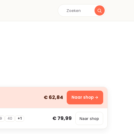
€ 62,84
Naar shop →
€ 79,99
Naar shop
9
40
+1