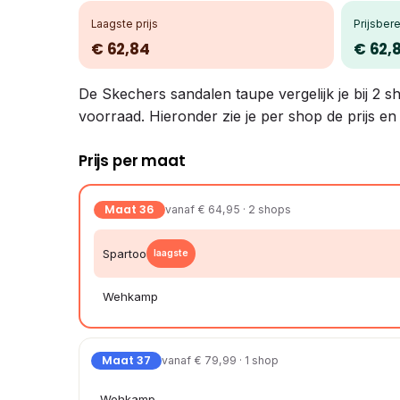
Laagste prijs
Prijsbere
€ 62,84
€ 62,
De Skechers sandalen taupe vergelijk je bij 2 s
voorraad. Hieronder zie je per shop de prijs e
Prijs per maat
Maat 36
vanaf € 64,95 · 2 shops
Spartoo
laagste
Wehkamp
Maat 37
vanaf € 79,99 · 1 shop
Wehkamp