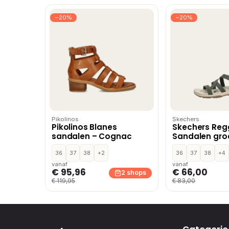
−20%
−20%
Pikolinos
Skechers
Pikolinos Blanes
Skechers Reg
sandalen – Cognac
Sandalen groe
36
37
38
+2
36
37
38
+4
vanaf
vanaf
€ 95,96
€ 66,00
2 shops
€ 119,95
€ 83,00