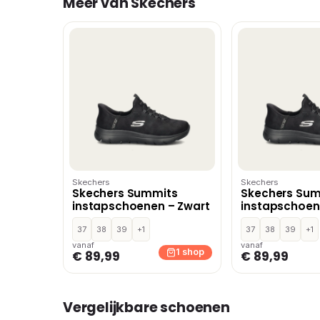
Meer van Skechers
Skechers
Skechers
Skechers Summits
Skechers Su
instapschoenen – Zwart
instapschoen
37
38
39
+1
37
38
39
+1
vanaf
vanaf
1 shop
€ 89,99
€ 89,99
Vergelijkbare schoenen