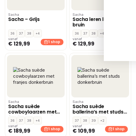
Sacha
Sacha
Sacha – Grijs
Sacha leren loafers
bruin
36
37
38
+4
36
37
38
+4
vanaf
vanaf
1 shop
1 shop
€ 129,99
€ 129,99
Sacha
Sacha
Sacha suède
Sacha suède
cowboylaarzen met
ballerina’s met studs
franjes donkerbruin
donkerbruin
36
37
38
+4
37
38
39
+2
vanaf
vanaf
1 shop
1 shop
€ 189,99
€ 109,99