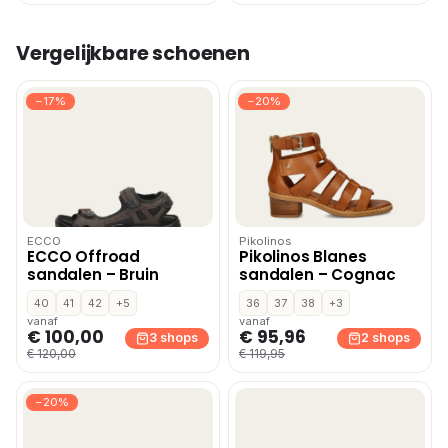
Vergelijkbare schoenen
−17%
−20%
ECCO
Pikolinos
ECCO Offroad
Pikolinos Blanes
sandalen – Bruin
sandalen – Cognac
40
41
42
+5
36
37
38
+3
vanaf
vanaf
€ 100,00
€ 95,96
3 shops
2 shops
€ 120,00
€ 119,95
−20%