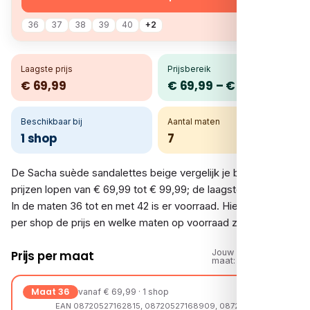
36
37
38
39
40
+2
Laagste prijs
Prijsbereik
€ 69,99
€ 69,99 – € 99,99
Beschikbaar bij
Aantal maten
1 shop
7
De Sacha suède sandalettes beige vergelijk je bij 1 shop. De
prijzen lopen van € 69,99 tot € 99,99; de laagste is € 69,99.
In de maten 36 tot en met 42 is er voorraad. Hieronder zie je
per shop de prijs en welke maten op voorraad zijn.
Jouw
Prijs per maat
maat:
Maat 36
vanaf € 69,99 · 1 shop
EAN 08720527162815, 08720527168909, 08720527258471