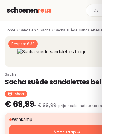
schoenen
reus
Home
›
Sandalen
›
Sacha
›
Sacha suède sandalettes beige
Bespaar € 30
Sacha
Sacha suède sandalettes beige
1 shop
€ 69,99
– € 99,99
· prijs zoals laatste update
€ 69,99
Wehkamp
Naar shop →