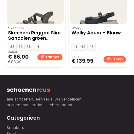
Skechers
Wolky
Skechers Reggae Slim
Wolky Adura – Blauw
Sandalen groen
Textiel
36
37
38
+4
41
42
43
vanaf
€ 66,00
vanaf
3 shops
1 shop
€ 139,99
€ 83,00
schoenen
reus
alle schoenen, één reus. Wij vergelijken
prijs en maat zodat jij scherp scoort.
Categorieën
Sneakers
Sport