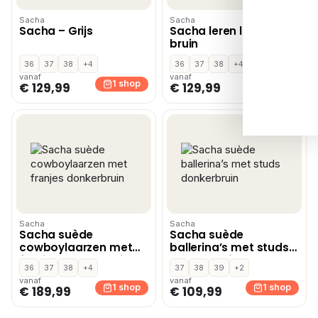
Sacha
Sacha
Sacha – Grijs
Sacha leren loafers
bruin
36
37
38
+4
36
37
38
+4
vanaf
vanaf
1 shop
1 shop
€ 129,99
€ 129,99
Sacha
Sacha
Sacha suède
Sacha suède
cowboylaarzen met
ballerina’s met studs
franjes donkerbruin
donkerbruin
36
37
38
+4
37
38
39
+2
vanaf
vanaf
1 shop
1 shop
€ 189,99
€ 109,99