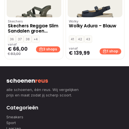
Skechers
Wolky
Skechers Reggae Slim
Wolky Adura – Blauw
Sandalen groen
Textiel
36
37
38
+4
41
42
43
vanaf
€ 66,00
vanaf
3 shops
1 shop
€ 139,99
€ 83,00
schoenen
reus
alle schoenen, één reus. Wij vergelijken
prijs en maat zodat jij scherp scoort.
Categorieën
Sneakers
Sport
Laarzen