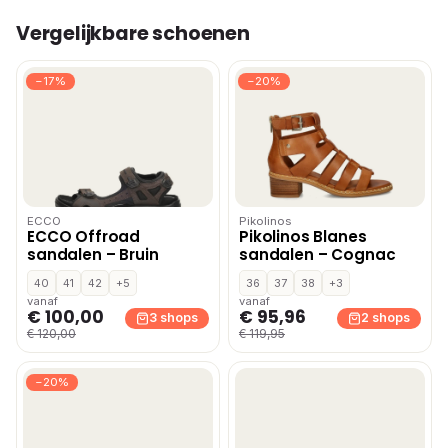
Vergelijkbare schoenen
−17%
−20%
ECCO
Pikolinos
ECCO Offroad
Pikolinos Blanes
sandalen – Bruin
sandalen – Cognac
40
41
42
+5
36
37
38
+3
vanaf
vanaf
€ 100,00
€ 95,96
3 shops
2 shops
€ 120,00
€ 119,95
−20%