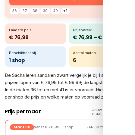
36
37
38
39
40
+1
Laagste prijs
Prijsbereik
€ 76,99
€ 76,99 – € 99,99
Beschikbaar bij
Aantal maten
1 shop
6
De Sacha leren sandalen zwart vergelijk je bij 1 shop. De
prijzen lopen van € 76,99 tot € 99,99; de laagste is € 76,99.
In de maten 36 tot en met 41 is er voorraad. Hieronder zie je
per shop de prijs en welke maten op voorraad zijn.
Jouw
Prijs per maat
maat:
Maat 36
vanaf € 76,99 · 1 shop
EAN 08720527258402