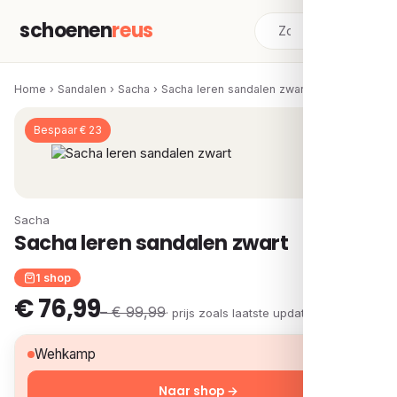
schoenen
reus
Home
›
Sandalen
›
Sacha
›
Sacha leren sandalen zwart
Bespaar € 23
Sacha
Sacha leren sandalen zwart
1 shop
€ 76,99
– € 99,99
· prijs zoals laatste update
€ 76,99
Wehkamp
Naar shop →