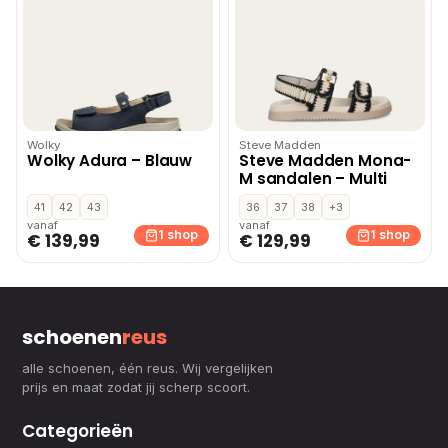
Wolky
Steve Madden
Wolky Adura – Blauw
Steve Madden Mona-
M sandalen – Multi
41
42
43
36
37
38
+3
vanaf
vanaf
1 shop
1 shop
€ 139,99
€ 129,99
schoenen
reus
alle schoenen, één reus. Wij vergelijken
prijs en maat zodat jij scherp scoort.
Categorieën