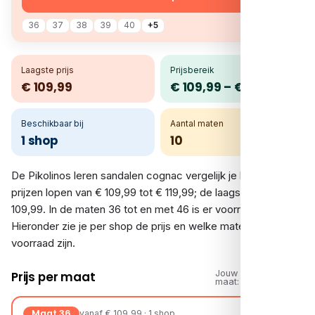
36
37
38
39
40
+5
Laagste prijs
Prijsbereik
€ 109,99
€ 109,99 – € 119,99
Beschikbaar bij
Aantal maten
1 shop
10
De Pikolinos leren sandalen cognac vergelijk je bij 1 shop. De
prijzen lopen van € 109,99 tot € 119,99; de laagste is €
109,99. In de maten 36 tot en met 46 is er voorraad.
Hieronder zie je per shop de prijs en welke maten op
voorraad zijn.
Jouw
Prijs per maat
maat:
Maat 36
vanaf € 109,99 · 1 shop