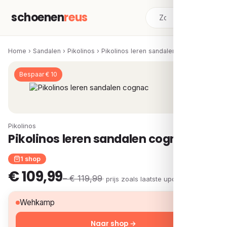
schoenen
reus
Home
›
Sandalen
›
Pikolinos
›
Pikolinos leren sandalen cognac
Bespaar € 10
Pikolinos
Pikolinos leren sandalen cognac
1 shop
€ 109,99
– € 119,99
· prijs zoals laatste update
€ 109,99
Wehkamp
Naar shop →