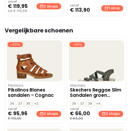
vanaf
€ 119,95
vanaf
2 shops
1 shop
€ 113,90
tot € 119,99
Vergelijkbare schoenen
−20%
−20%
Pikolinos
Skechers
Pikolinos Blanes
Skechers Reggae Slim
sandalen – Cognac
Sandalen groen
Textiel
36
37
38
+2
36
37
38
+4
vanaf
vanaf
€ 95,96
€ 66,00
2 shops
3 shops
€ 119,95
€ 83,00