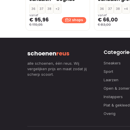
36
37
38
+2
36
37
38
+4
vanaf
vanaf
€ 95,96
€ 66,00
2 shops
€ 119,95
€ 83,00
Categorie
schoenen
reus
Sneakers
alle schoenen, één reus. Wij
vergelijken prijs en maat zodat jij
Sport
scherp scoort.
Laarzen
Open & zomer
Instappers
Plat & gekleed
Overig