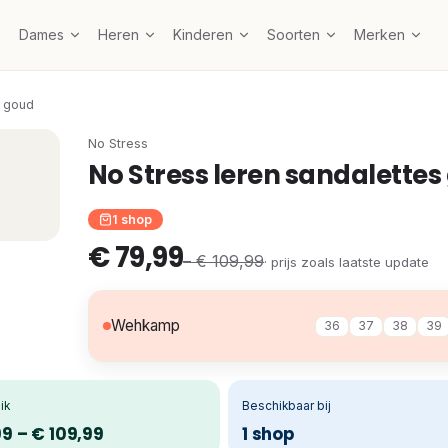
Dames
Heren
Kinderen
Soorten
Merken
s goud
No Stress
No Stress leren sandalettes
1 shop
€ 79,99
– € 109,99
· prijs zoals laatste update
Wehkamp
36
37
38
39
ik
Beschikbaar bij
9 – € 109,99
1 shop