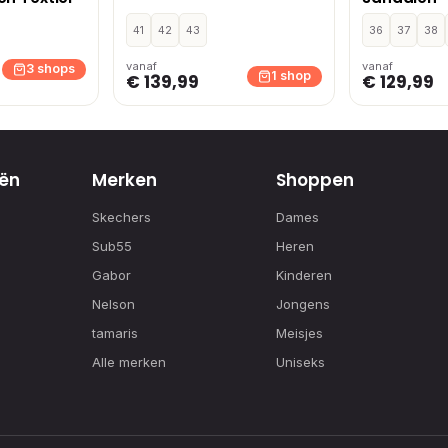
41
42
43
36
37
38
vanaf
vanaf
3 shops
1 shop
€ 139,99
€ 129,99
ën
Merken
Shoppen
Skechers
Dames
Sub55
Heren
Gabor
Kinderen
Nelson
Jongens
tamaris
Meisjes
Alle merken
Uniseks