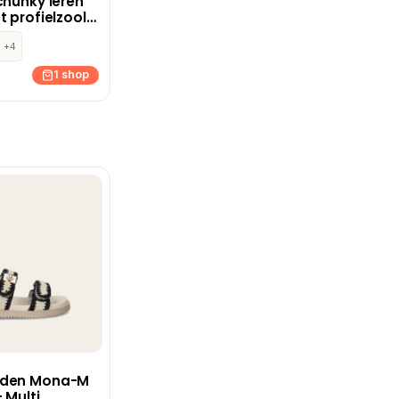
chunky leren
t profielzool
+4
1 shop
dden Mona-M
 Multi