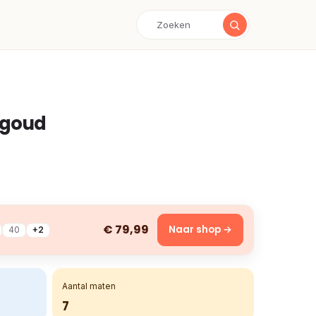
 goud
€ 79,99
Naar shop →
40
+2
Aantal maten
7