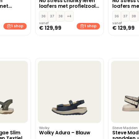
en
No Stress chunky leren
No Stress 
 met
loafers met profielzool
loafers me
t
zwart
bruin
36
37
38
+4
36
37
38
vanaf
vanaf
1 shop
1 shop
€ 129,99
€ 129,99
Wolky
Steve Madden
gae Slim
Wolky Adura – Blauw
Steve Ma
n Textiel
sandalen –