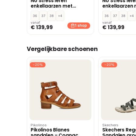
No Stress leren
No Stress ler
enkellaarzen met
enkellaarzen
blokhak bruin
blokhak zwar
36
37
38
+4
36
37
38
+4
vanaf
vanaf
1 shop
€ 139,99
€ 139,99
Vergelijkbare schoenen
−20%
−20%
Pikolinos
Skechers
Pikolinos Blanes
Skechers Reg
sandalen – Cognac
Sandalen groe