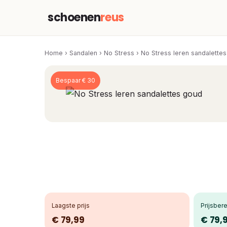
schoenen
reus
Home
›
Sandalen
›
No Stress
›
No Stress leren sandalette
Bespaar € 30
Laagste prijs
Prijsbere
€ 79,99
€ 79,9