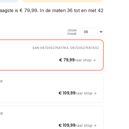
laagste is € 79,99. In de maten 36 tot en met 42
Jouw
maat:
EAN 08720527581784, 08720527581432
€ 79,99
naar shop →
op
€ 109,99
naar shop →
op
€ 109,99
naar shop →