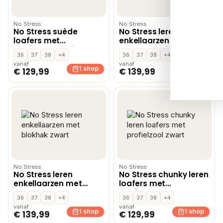
No Stress
No Stress
No Stress suède
No Stress leren
loafers met
enkellaarzen met
profielzool bruin
blokhak bruin
36
37
38
+4
36
37
38
+4
vanaf
vanaf
1 shop
1 shop
€ 129,99
€ 139,99
No Stress
No Stress
No Stress leren
No Stress chunky leren
enkellaarzen met
loafers met
blokhak zwart
profielzool zwart
36
37
38
+4
36
37
38
+4
vanaf
vanaf
1 shop
1 shop
€ 139,99
€ 129,99