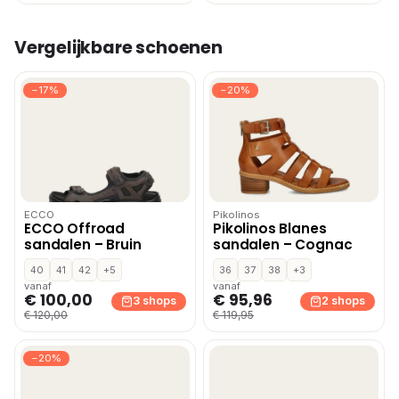
Vergelijkbare schoenen
−17%
−20%
ECCO
Pikolinos
ECCO Offroad
Pikolinos Blanes
sandalen – Bruin
sandalen – Cognac
40
41
42
+5
36
37
38
+3
vanaf
vanaf
€ 100,00
€ 95,96
3 shops
2 shops
€ 120,00
€ 119,95
−20%