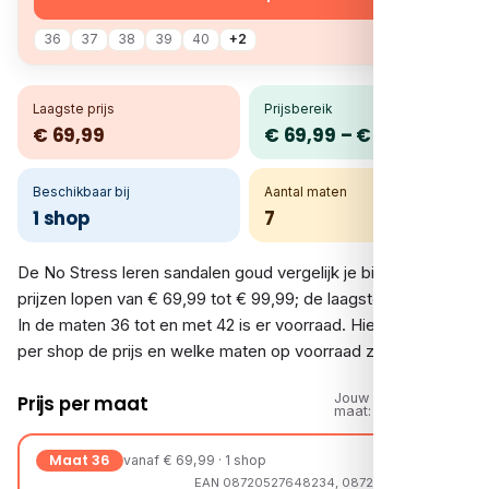
36
37
38
39
40
+2
Laagste prijs
Prijsbereik
€ 69,99
€ 69,99 – € 99,99
Beschikbaar bij
Aantal maten
1 shop
7
De No Stress leren sandalen goud vergelijk je bij 1 shop. De
prijzen lopen van € 69,99 tot € 99,99; de laagste is € 69,99.
In de maten 36 tot en met 42 is er voorraad. Hieronder zie je
per shop de prijs en welke maten op voorraad zijn.
Jouw
Prijs per maat
maat:
Maat 36
vanaf € 69,99 · 1 shop
EAN 08720527648234, 08720527582286