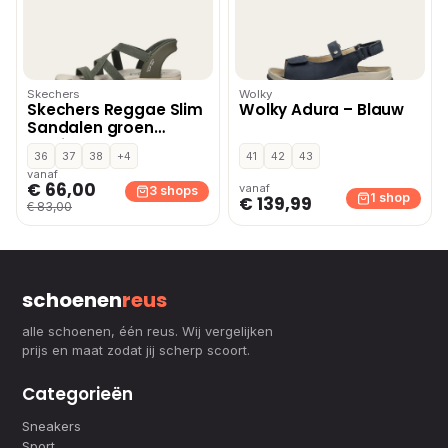
Skechers
Wolky
Skechers Reggae Slim
Wolky Adura – Blauw
Sandalen groen
Textiel
36
37
38
+4
41
42
43
vanaf
€ 66,00
vanaf
3 shops
1 shop
€ 139,99
€ 83,00
schoenen
reus
alle schoenen, één reus. Wij vergelijken
prijs en maat zodat jij scherp scoort.
Categorieën
Sneakers
Sport