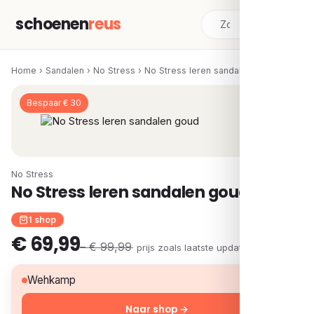
schoenen
reus
Home
›
Sandalen
›
No Stress
›
No Stress leren sandalen goud
Bespaar € 30
No Stress
No Stress leren sandalen goud
1 shop
€ 69,99
– € 99,99
· prijs zoals laatste update
€ 69,99
Wehkamp
Naar shop →