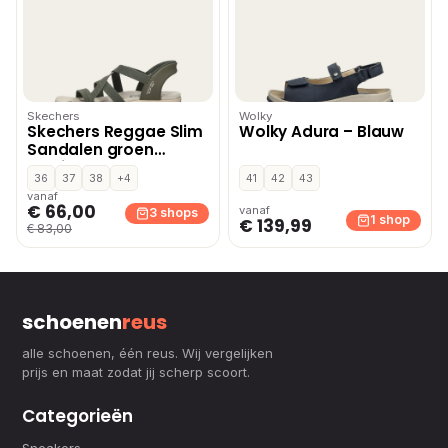
Skechers
Wolky
Skechers Reggae Slim
Wolky Adura – Blauw
Sandalen groen
Textiel
36
37
38
+4
41
42
43
vanaf
€ 66,00
vanaf
3 shops
1 shop
€ 139,99
€ 83,00
schoenen
reus
alle schoenen, één reus. Wij vergelijken
prijs en maat zodat jij scherp scoort.
Categorieën