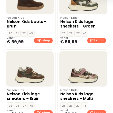
Nelson Kids
Nelson Kids
Nelson Kids boots –
Nelson Kids lage
Bruin
sneakers – Groen
20
21
22
+3
25
26
27
+5
vanaf
vanaf
1 shop
1 shop
€ 69,99
€ 69,99
Nelson Kids
Nelson Kids
Nelson Kids lage
Nelson Kids lage
sneakers – Bruin
sneakers – Multi
25
26
27
+5
25
26
27
+5
vanaf
vanaf
1 shop
1 shop