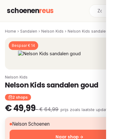
schoenen
reus
Home
›
Sandalen
›
Nelson Kids
›
Nelson Kids sandalen goud
Bespaar € 14
Nelson Kids
Nelson Kids sandalen goud
2 shops
€ 49,99
– € 64,99
· prijs zoals laatste update
€ 49,99
Nelson Schoenen
Naar shop →