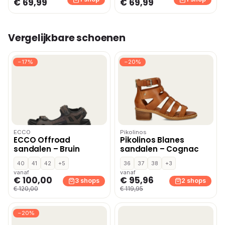
€ 69,99
€ 69,99
Vergelijkbare schoenen
−17%
−20%
ECCO
Pikolinos
ECCO Offroad
Pikolinos Blanes
sandalen – Bruin
sandalen – Cognac
40
41
42
+5
36
37
38
+3
vanaf
vanaf
€ 100,00
€ 95,96
3 shops
2 shops
€ 120,00
€ 119,95
−20%