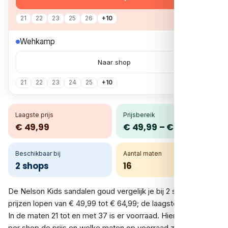
21
22
23
25
26
+10
€ 49,99
Wehkamp
Naar shop
21
22
23
24
25
+10
Laagste prijs
Prijsbereik
€ 49,99
€ 49,99 – € 64,99
Beschikbaar bij
Aantal maten
2 shops
16
De Nelson Kids sandalen goud vergelijk je bij 2 shops. De
prijzen lopen van € 49,99 tot € 64,99; de laagste is € 49,99.
In de maten 21 tot en met 37 is er voorraad. Hieronder zie je
per shop de prijs en welke maten op voorraad zijn.