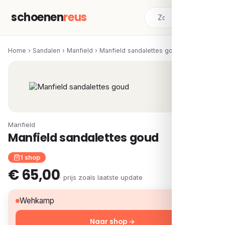
schoenen
reus
Home
›
Sandalen
›
Manfield
›
Manfield sandalettes goud
Manfield
Manfield sandalettes goud
1 shop
€ 65,00
· prijs zoals laatste update
€ 65,00
Wehkamp
Naar shop →