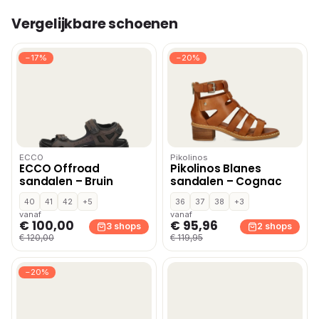
Vergelijkbare schoenen
−17%
−20%
ECCO
Pikolinos
ECCO Offroad
Pikolinos Blanes
sandalen – Bruin
sandalen – Cognac
40
41
42
+5
36
37
38
+3
vanaf
vanaf
€ 100,00
€ 95,96
3 shops
2 shops
€ 120,00
€ 119,95
−20%