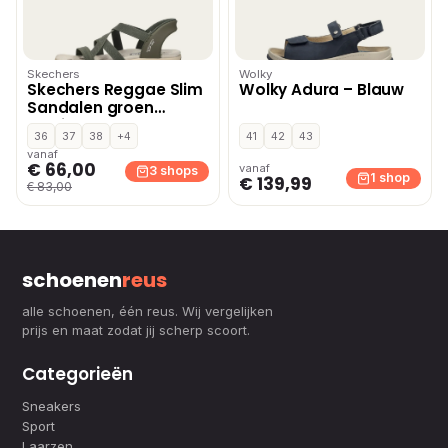
Skechers
Wolky
Skechers Reggae Slim
Wolky Adura – Blauw
Sandalen groen
Textiel
36
37
38
+4
41
42
43
vanaf
€ 66,00
vanaf
3 shops
1 shop
€ 139,99
€ 83,00
schoenen
reus
alle schoenen, één reus. Wij vergelijken
prijs en maat zodat jij scherp scoort.
Categorieën
Sneakers
Sport
Laarzen