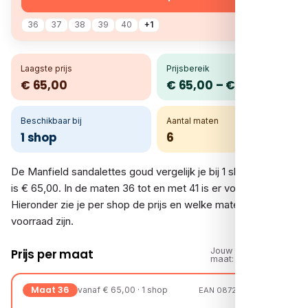
36
37
38
39
40
+1
Laagste prijs
Prijsbereik
€ 65,00
€ 65,00 – € 65,00
Beschikbaar bij
Aantal maten
1 shop
6
De Manfield sandalettes goud vergelijk je bij 1 shop. De prijs
is € 65,00. In de maten 36 tot en met 41 is er voorraad.
Hieronder zie je per shop de prijs en welke maten op
voorraad zijn.
Jouw
Prijs per maat
maat:
Maat 36
vanaf € 65,00 · 1 shop
EAN 08720527616097