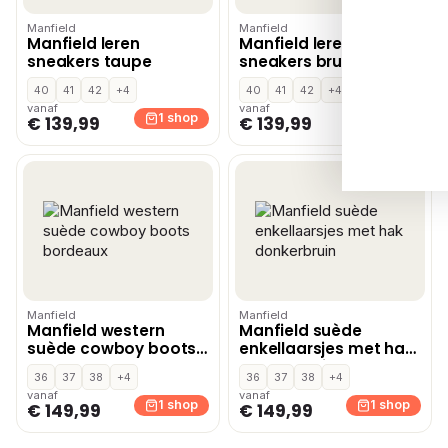
Manfield
Manfield
Manfield leren
Manfield leren
sneakers taupe
sneakers bruin
40
41
42
+4
40
41
42
+4
vanaf
vanaf
1 shop
1 shop
€ 139,99
€ 139,99
Manfield
Manfield
Manfield western
Manfield suède
suède cowboy boots
enkellaarsjes met hak
bordeaux
donkerbruin
36
37
38
+4
36
37
38
+4
vanaf
vanaf
1 shop
1 shop
€ 149,99
€ 149,99