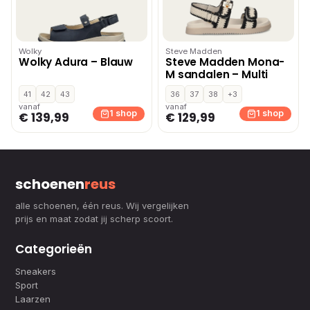
Wolky
Steve Madden
Wolky Adura – Blauw
Steve Madden Mona-
M sandalen – Multi
41
42
43
36
37
38
+3
vanaf
vanaf
1 shop
1 shop
€ 139,99
€ 129,99
schoenen
reus
alle schoenen, één reus. Wij vergelijken
prijs en maat zodat jij scherp scoort.
Categorieën
Sneakers
Sport
Laarzen