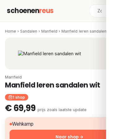
schoenen
reus
Home
›
Sandalen
›
Manfield
›
Manfield leren sandalen wit
Manfield
Manfield leren sandalen wit
1 shop
€ 69,99
· prijs zoals laatste update
€ 69,99
Wehkamp
Naar shop →