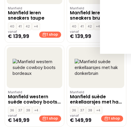
Manfield
Manfield
Manfield leren
Manfield leren
sneakers taupe
sneakers bruin
40
41
42
+4
40
41
42
+4
vanaf
vanaf
1 shop
1 shop
€ 139,99
€ 139,99
Manfield
Manfield
Manfield western
Manfield suède
suède cowboy boots
enkellaarsjes met hak
bordeaux
donkerbruin
36
37
38
+4
36
37
38
+4
vanaf
vanaf
1 shop
1 shop
€ 149,99
€ 149,99