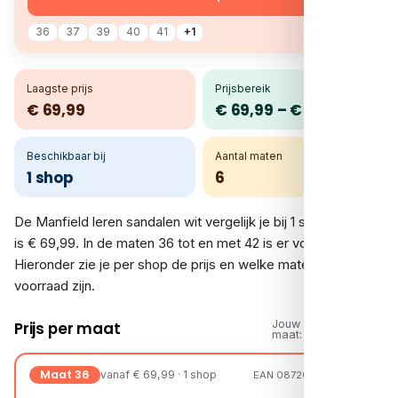
36
37
39
40
41
+1
Laagste prijs
Prijsbereik
€ 69,99
€ 69,99 – € 69,99
Beschikbaar bij
Aantal maten
1 shop
6
De Manfield leren sandalen wit vergelijk je bij 1 shop. De prijs
is € 69,99. In de maten 36 tot en met 42 is er voorraad.
Hieronder zie je per shop de prijs en welke maten op
voorraad zijn.
Jouw
Prijs per maat
maat:
Maat 36
vanaf € 69,99 · 1 shop
EAN 08720527660434