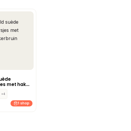
suède
jes met hak
in
+4
1 shop