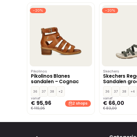
−20%
−20%
Pikolinos
Skechers
Pikolinos Blanes
Skechers Reg
sandalen – Cognac
Sandalen groe
36
37
38
+2
36
37
38
+4
vanaf
vanaf
€ 95,96
€ 66,00
2 shops
€ 119,95
€ 83,00