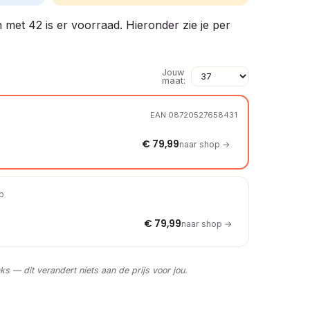
n met 42 is er voorraad. Hieronder zie je per
Jouw
maat:
EAN 08720527658431
€ 79,99
naar shop →
op
€ 79,99
naar shop →
nks — dit verandert niets aan de prijs voor jou.