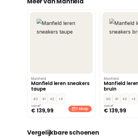
Meer van Manfield
Manfield
Manfield
Manfield leren sneakers
Manfield lere
taupe
bruin
40
41
42
+4
40
41
42
+4
vanaf
vanaf
1 shop
€ 139,99
€ 139,99
Vergelijkbare schoenen