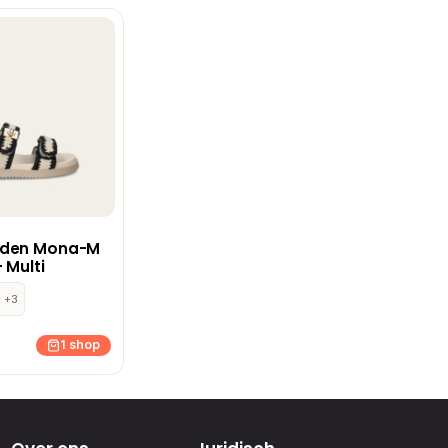
dden Mona-M
 Multi
+3
1 shop