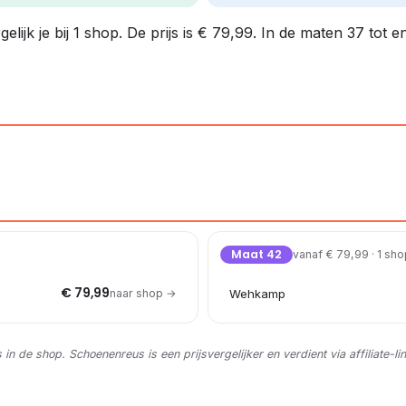
ijk je bij 1 shop. De prijs is € 79,99. In de maten 37 tot e
Maat 42
vanaf € 79,99 · 1 sh
€ 79,99
naar shop →
Wehkamp
s in de shop. Schoenenreus is een prijsvergelijker en verdient via affiliate-li