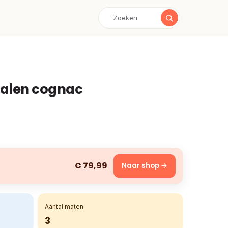
dalen cognac
€ 79,99
Naar shop →
Aantal maten
3