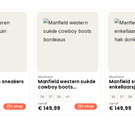
Manfield
Manfield
n sneakers
Manfield western suède
Manfield 
cowboy boots
enkellaars
bordeaux
donkerbru
36
37
38
+4
36
37
38
vanaf
vanaf
1 shop
1 shop
€ 149,99
€ 149,99