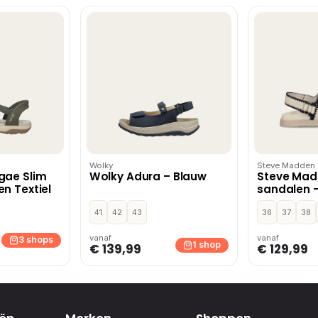
Wolky
Steve Madden
gae Slim
Wolky Adura – Blauw
Steve Ma
n Textiel
sandalen –
41
42
43
36
37
38
vanaf
vanaf
3 shops
1 shop
€ 139,99
€ 129,99