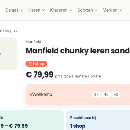
Dames
Heren
Kinderen
Soorten
Merken
len cognac
Manfield
Manfield chunky leren san
1 shop
€ 79,99
· prijs zoals laatste update
Wehkamp
37
40
42
ik
Beschikbaar bij
99 – € 79,99
1 shop