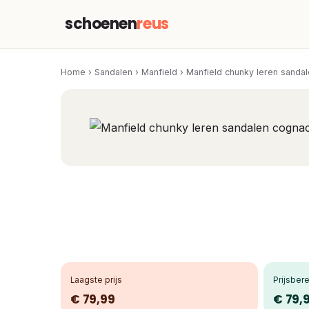
schoenen
reus
Home
›
Sandalen
›
Manfield
›
Manfield chunky leren sanda
Laagste prijs
Prijsbere
€ 79,99
€ 79,