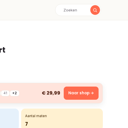
rt
€ 29,99
Naar shop →
41
+2
Aantal maten
7