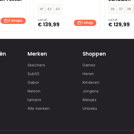
41
42
43
36
37
38
vanaf
vanaf
3 shops
1 shop
€ 139,99
€ 129,99
ën
Merken
Shoppen
Skechers
Dames
Sub55
Heren
Gabor
Kinderen
Nelson
Jongens
tamaris
Meisjes
Alle merken
Uniseks