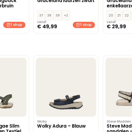
ingback
Graceland laarzen zwart
Graceland
bruin
enkellaarz
37
38
39
+2
20
21
22
vanaf
vanaf
1 shop
1 shop
€ 49,99
€ 29,99
Wolky
Steve Madden
gae Slim
Wolky Adura – Blauw
Steve Ma
n Textiel
sandalen –