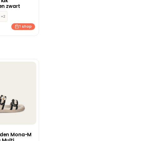
 lak
en zwart
+2
1 shop
dden Mona-M
 Multi