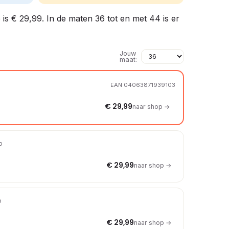
 is € 29,99. In de maten 36 tot en met 44 is er
Jouw
maat:
EAN 04063871939103
€ 29,99
naar shop →
p
€ 29,99
naar shop →
p
€ 29,99
naar shop →