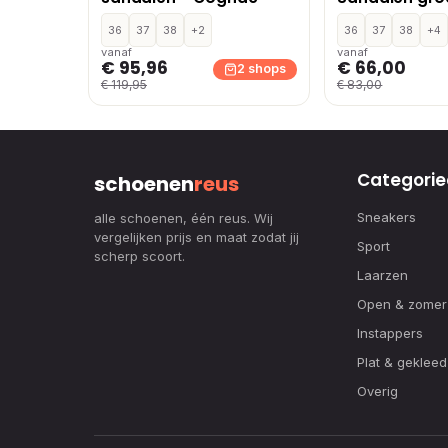
36
37
38
+2
36
37
38
+4
vanaf
vanaf
€ 95,96
€ 66,00
2 shops
€ 119,95
€ 83,00
Categorie
schoenen
reus
Sneakers
alle schoenen, één reus. Wij
vergelijken prijs en maat zodat jij
Sport
scherp scoort.
Laarzen
Open & zomer
Instappers
Plat & gekleed
Overig