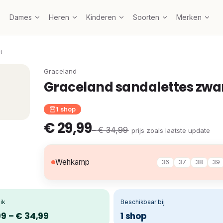
Dames
Heren
Kinderen
Soorten
Merken
t
Graceland
Graceland sandalettes zwa
1 shop
€ 29,99
– € 34,99
· prijs zoals laatste update
Wehkamp
36
37
38
39
ik
Beschikbaar bij
99 – € 34,99
1 shop