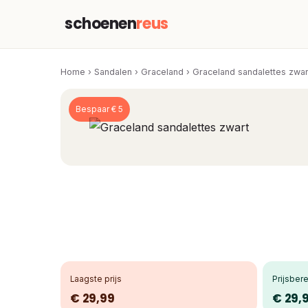
schoenen
reus
Home
›
Sandalen
›
Graceland
›
Graceland sandalettes zwar
Bespaar € 5
Laagste prijs
Prijsbere
€ 29,99
€ 29,