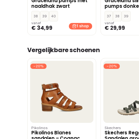
Graceland pumps met
Graceland sl
naaldhak zwart
pumps donker
38
39
40
37
38
39
vanaf
vanaf
1 shop
€ 34,99
€ 29,99
Vergelijkbare schoenen
−20%
−20%
Pikolinos
Skechers
Pikolinos Blanes
Skechers Reg
sandalen – Cognac
Sandalen groe