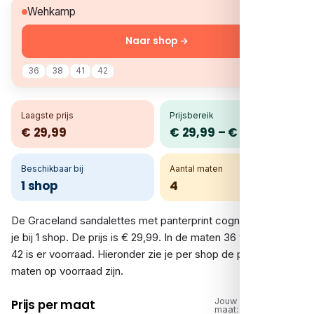
€ 29,99
Wehkamp
Naar shop →
36
38
41
42
Laagste prijs
Prijsbereik
€ 29,99
€ 29,99 – € 29,99
Beschikbaar bij
Aantal maten
1 shop
4
De Graceland sandalettes met panterprint cognac vergelijk
je bij 1 shop. De prijs is € 29,99. In de maten 36 tot en met
42 is er voorraad. Hieronder zie je per shop de prijs en welke
maten op voorraad zijn.
Jouw
Prijs per maat
maat: