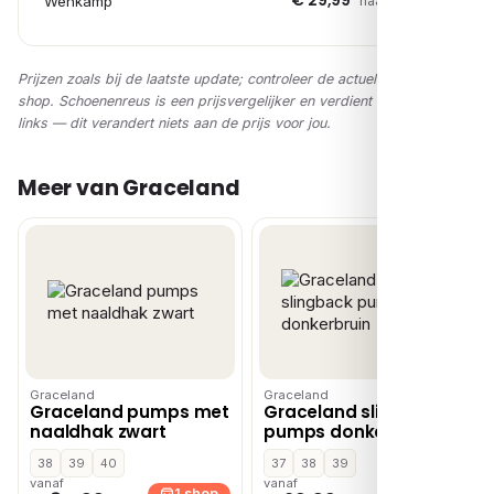
€ 29,99
Wehkamp
naar shop →
Prijzen zoals bij de laatste update; controleer de actuele prijs in de
shop. Schoenenreus is een prijsvergelijker en verdient via affiliate-
links — dit verandert niets aan de prijs voor jou.
Meer van Graceland
Graceland
Graceland
Graceland pumps met
Graceland slingback
naaldhak zwart
pumps donkerbruin
38
39
40
37
38
39
vanaf
vanaf
1 shop
1 shop