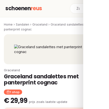
schoenen
reus
Home
›
Sandalen
›
Graceland
›
Graceland sandalettes met
panterprint cognac
Graceland
Graceland sandalettes met
panterprint cognac
1 shop
€ 29,99
· prijs zoals laatste update