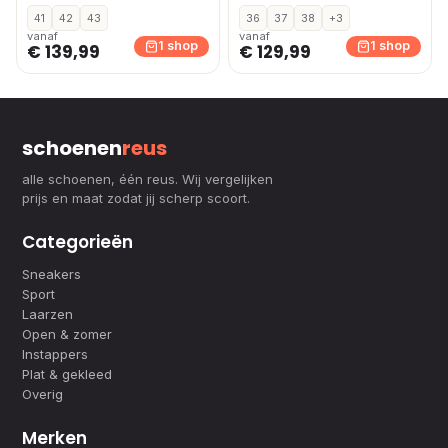
41
42
43
36
37
38
+3
vanaf
vanaf
1 shop
1 shop
€ 139,99
€ 129,99
schoenen
reus
alle schoenen, één reus. Wij vergelijken
prijs en maat zodat jij scherp scoort.
Categorieën
Sneakers
Sport
Laarzen
Open & zomer
Instappers
Plat & gekleed
Overig
Merken