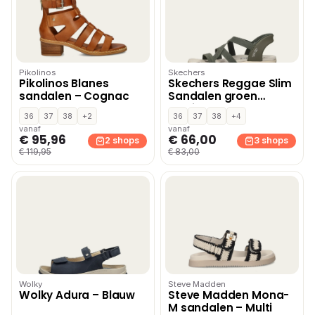
Pikolinos
Skechers
Pikolinos Blanes
Skechers Reggae Slim
sandalen – Cognac
Sandalen groen
Textiel
36
37
38
+2
36
37
38
+4
vanaf
vanaf
€ 95,96
€ 66,00
2 shops
3 shops
€ 119,95
€ 83,00
Wolky
Steve Madden
Wolky Adura – Blauw
Steve Madden Mona-
M sandalen – Multi