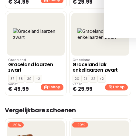
€ 34,99
€ 29,99
Graceland
Graceland
Graceland laarzen
Graceland lak
zwart
enkellaarzen zwart
37
38
39
+2
20
21
22
+2
vanaf
vanaf
1 shop
1 shop
€ 49,99
€ 29,99
Vergelijkbare schoenen
−20%
−20%