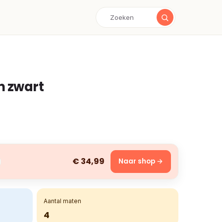
n zwart
€ 34,99
Naar shop →
Aantal maten
4