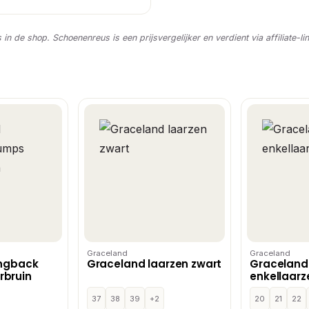
s in de shop. Schoenenreus is een prijsvergelijker en verdient via affiliate-li
Graceland
Graceland
ingback
Graceland laarzen zwart
Graceland
bruin
enkellaarz
37
38
39
+2
20
21
22