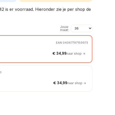
42 is er voorraad. Hieronder zie je per shop de
Jouw
maat:
EAN 04067797159973
€ 34,99
naar shop →
op
€ 34,99
naar shop →