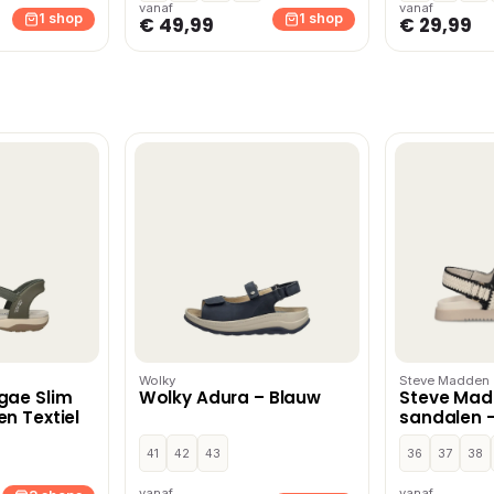
vanaf
vanaf
1 shop
1 shop
€ 49,99
€ 29,99
Wolky
Steve Madden
gae Slim
Wolky Adura – Blauw
Steve Ma
n Textiel
sandalen –
41
42
43
36
37
38
vanaf
vanaf