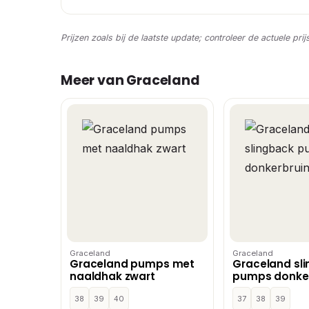
Prijzen zoals bij de laatste update; controleer de actuele prij
Meer van Graceland
Graceland
Graceland
Graceland pumps met
Graceland sl
naaldhak zwart
pumps donker
38
39
40
37
38
39