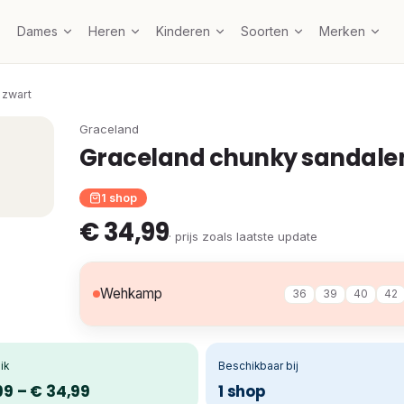
Dames
Heren
Kinderen
Soorten
Merken
 zwart
Graceland
Graceland chunky sandale
1 shop
€ 34,99
· prijs zoals laatste update
Wehkamp
36
39
40
42
ik
Beschikbaar bij
99 – € 34,99
1 shop