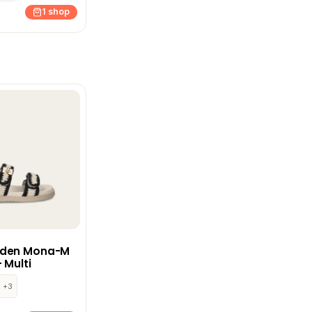
1 shop
dden Mona-M
 Multi
+3