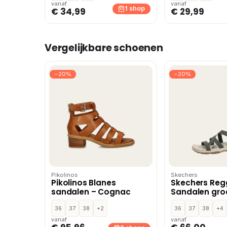
vanaf
vanaf
1 shop
€ 34,99
€ 29,99
Vergelijkbare schoenen
−20%
−20%
Pikolinos
Skechers
Pikolinos Blanes
Skechers Reg
sandalen – Cognac
Sandalen groe
36
37
38
+2
36
37
38
+4
vanaf
vanaf