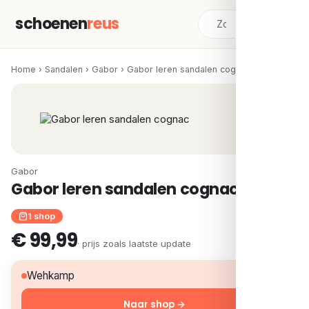
schoenen
reus
Home
›
Sandalen
›
Gabor
›
Gabor leren sandalen cognac
Gabor
Gabor leren sandalen cognac
1 shop
€ 99,99
· prijs zoals laatste update
€ 99,99
Wehkamp
Naar shop →