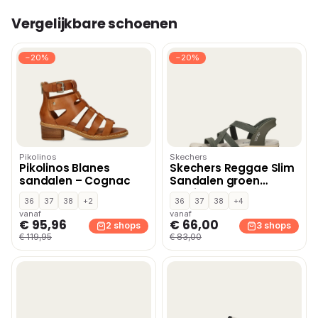
Vergelijkbare schoenen
−20%
−20%
Pikolinos
Skechers
Pikolinos Blanes
Skechers Reggae Slim
sandalen – Cognac
Sandalen groen
Textiel
36
37
38
+2
36
37
38
+4
vanaf
vanaf
€ 95,96
€ 66,00
2 shops
3 shops
€ 119,95
€ 83,00