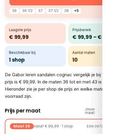
36
36 1/2
37
37 1/2
38
+5
Laagste prijs
Prijsbereik
€ 99,99
€ 99,99 – € 99,99
Beschikbaar bij
Aantal maten
1 shop
10
De Gabor leren sandalen cognac vergelijk je bij 1 shop. De
prijs is € 99,99. In de maten 36 tot en met 43 is er voorraad.
Hieronder zie je per shop de prijs en welke maten op
voorraad zijn.
Jouw
Prijs per maat
maat:
Maat 36
vanaf € 99,99 · 1 shop
EAN 08720251735934