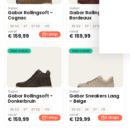
Gabor
Gabor
Gabor Rollingsoft –
Gabor Rollingsoft –
Cognac
Bordeaux
36 1/2
37
37 1/2
+10
36 1/2
37
37 1/2
+10
vanaf
vanaf
1 shop
1 shop
€ 159,99
€ 159,99
Veel maten
Veel maten
Gabor
Gabor
Gabor Rollingsoft –
Gabor Sneakers Laag
Donkerbruin
– Beige
36 1/2
37
37 1/2
+10
35 1/2
36
37
+11
vanaf
vanaf
1 shop
2 shops
€ 159,99
€ 129,99