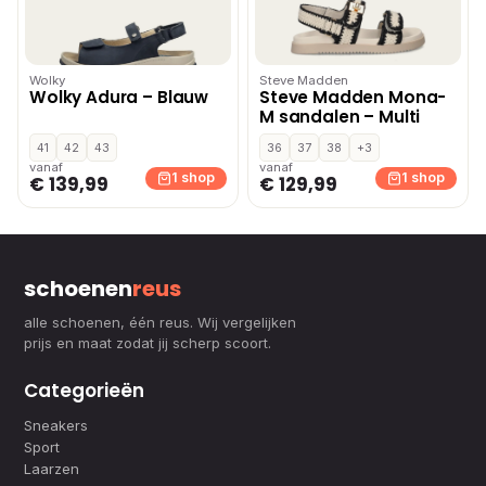
Wolky
Steve Madden
Wolky Adura – Blauw
Steve Madden Mona-
M sandalen – Multi
41
42
43
36
37
38
+3
vanaf
vanaf
1 shop
1 shop
€ 139,99
€ 129,99
schoenen
reus
alle schoenen, één reus. Wij vergelijken
prijs en maat zodat jij scherp scoort.
Categorieën
Sneakers
Sport
Laarzen