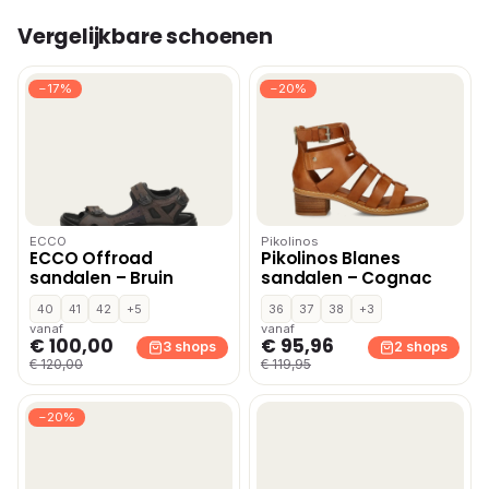
Vergelijkbare schoenen
−17%
−20%
ECCO
Pikolinos
ECCO Offroad
Pikolinos Blanes
sandalen – Bruin
sandalen – Cognac
40
41
42
+5
36
37
38
+3
vanaf
vanaf
€ 100,00
€ 95,96
3 shops
2 shops
€ 120,00
€ 119,95
−20%