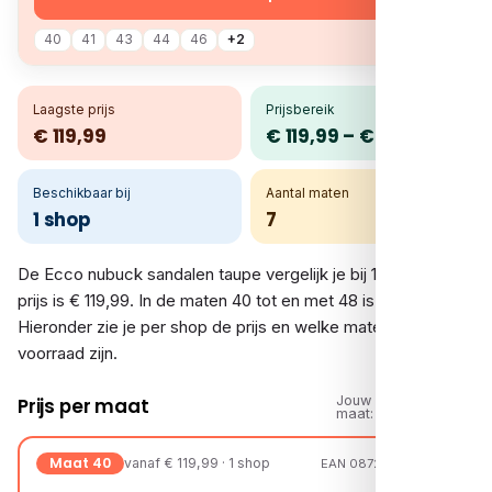
40
41
43
44
46
+2
Laagste prijs
Prijsbereik
€ 119,99
€ 119,99 – € 119,99
Beschikbaar bij
Aantal maten
1 shop
7
De Ecco nubuck sandalen taupe vergelijk je bij 1 shop. De
prijs is € 119,99. In de maten 40 tot en met 48 is er voorraad.
Hieronder zie je per shop de prijs en welke maten op
voorraad zijn.
Jouw
Prijs per maat
maat:
Maat 40
vanaf € 119,99 · 1 shop
EAN 08721108188279