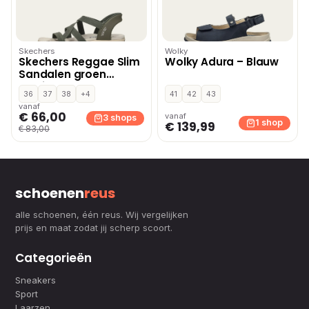
Skechers
Wolky
Skechers Reggae Slim
Wolky Adura – Blauw
Sandalen groen
Textiel
36
37
38
+4
41
42
43
vanaf
€ 66,00
vanaf
3 shops
1 shop
€ 139,99
€ 83,00
schoenen
reus
alle schoenen, één reus. Wij vergelijken
prijs en maat zodat jij scherp scoort.
Categorieën
Sneakers
Sport
Laarzen