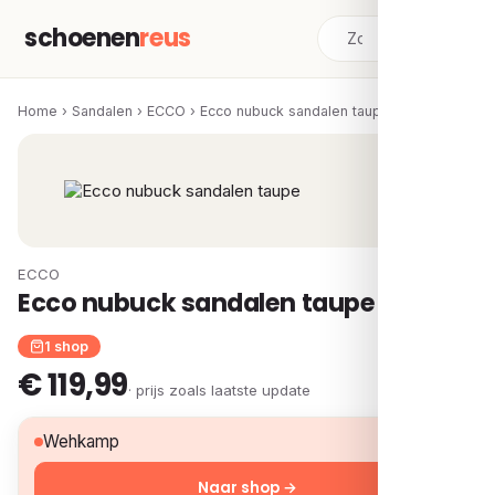
schoenen
reus
Home
›
Sandalen
›
ECCO
›
Ecco nubuck sandalen taupe
ECCO
Ecco nubuck sandalen taupe
1 shop
€ 119,99
· prijs zoals laatste update
€ 119,99
Wehkamp
Naar shop →