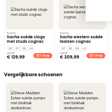
Sacha
Sacha
Sacha suède clogs
Sacha western suède
met studs cognac
laarzen cognac
36
37
38
+4
37
38
39
+2
vanaf
vanaf
1 shop
1 shop
€ 129,99
€ 209,99
Vergelijkbare schoenen