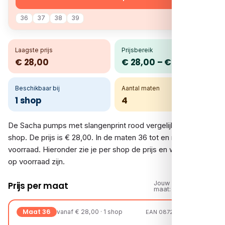
36
37
38
39
Laagste prijs
Prijsbereik
€ 28,00
€ 28,00 – € 28,00
Beschikbaar bij
Aantal maten
1 shop
4
De Sacha pumps met slangenprint rood vergelijk je bij 1
shop. De prijs is € 28,00. In de maten 36 tot en met 39 is er
voorraad. Hieronder zie je per shop de prijs en welke maten
op voorraad zijn.
Jouw
Prijs per maat
maat:
Maat 36
vanaf € 28,00 · 1 shop
EAN 08720527256163