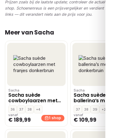
Prijzen zoals bij de laatste update; controleer de actuele prijs in de
shop. Schoenenreus is een prijsvergelijker en verdient via affiliate-
links — dit verandert niets aan de prijs voor jou.
Meer van Sacha
Sacha
Sacha
Sacha suède
Sacha suède
cowboylaarzen met
ballerina’s met studs
franjes donkerbruin
donkerbruin
36
37
38
+4
37
38
39
+2
vanaf
vanaf
1 shop
1 shop
€ 189,99
€ 109,99