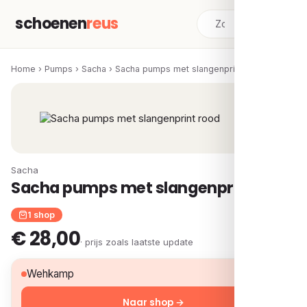
schoenen
reus
Home
›
Pumps
›
Sacha
›
Sacha pumps met slangenprint rood
Sacha
Sacha pumps met slangenprint rood
1 shop
€ 28,00
· prijs zoals laatste update
€ 28,00
Wehkamp
Naar shop →