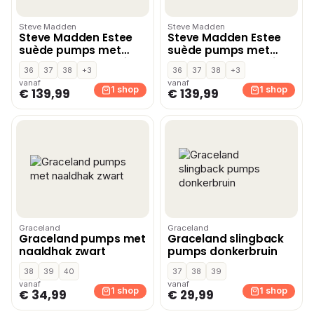
Steve Madden
Steve Madden
Steve Madden Estee
Steve Madden Estee
suède pumps met
suède pumps met
blokhak donkerbruin
blokhak donkerbruin
36
37
38
+3
36
37
38
+3
vanaf
vanaf
1 shop
1 shop
€ 139,99
€ 139,99
Graceland
Graceland
Graceland pumps met
Graceland slingback
naaldhak zwart
pumps donkerbruin
38
39
40
37
38
39
vanaf
vanaf
1 shop
1 shop
€ 34,99
€ 29,99