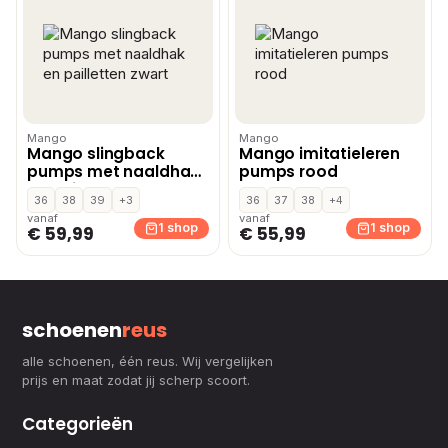
Mango
Mango
Mango slingback
Mango imitatieleren
pumps met naaldhak
pumps rood
en pailletten zwart
36
38
39
+3
36
37
38
+4
vanaf
vanaf
1 shop
1 shop
€ 59,99
€ 55,99
schoenen
reus
alle schoenen, één reus. Wij vergelijken
prijs en maat zodat jij scherp scoort.
Categorieën