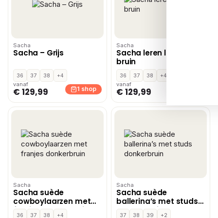
Sacha
Sacha
Sacha – Grijs
Sacha leren loafers
bruin
36
37
38
+4
36
37
38
+4
vanaf
vanaf
1 shop
1 shop
€ 129,99
€ 129,99
Sacha
Sacha
Sacha suède
Sacha suède
cowboylaarzen met
ballerina’s met studs
franjes donkerbruin
donkerbruin
36
37
38
+4
37
38
39
+2