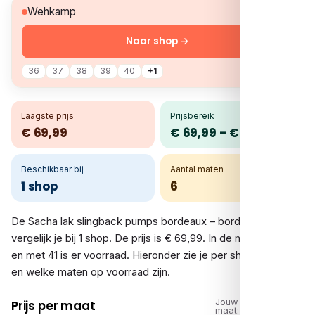
€ 69,99
Wehkamp
Naar shop →
36
37
38
39
40
+1
Laagste prijs
Prijsbereik
€ 69,99
€ 69,99 – € 69,99
Beschikbaar bij
Aantal maten
1 shop
6
De Sacha lak slingback pumps bordeaux – bordeaux rood
vergelijk je bij 1 shop. De prijs is € 69,99. In de maten 36 tot
en met 41 is er voorraad. Hieronder zie je per shop de prijs
en welke maten op voorraad zijn.
Jouw
Prijs per maat
maat: