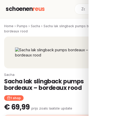
schoenen
reus
Home
›
Pumps
›
Sacha
›
Sacha lak slingback pumps bordeaux –
bordeaux rood
Sacha
Sacha lak slingback pumps
bordeaux – bordeaux rood
1 shop
€ 69,99
· prijs zoals laatste update