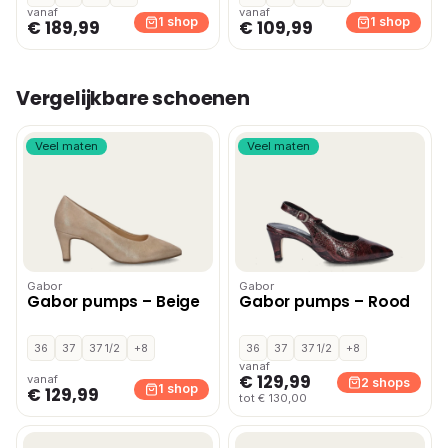
vanaf
vanaf
1 shop
1 shop
€ 189,99
€ 109,99
Vergelijkbare schoenen
Veel maten
Veel maten
Gabor
Gabor
Gabor pumps – Beige
Gabor pumps – Rood
36
37
37 1/2
+8
36
37
37 1/2
+8
vanaf
€ 129,99
vanaf
2 shops
1 shop
€ 129,99
tot € 130,00