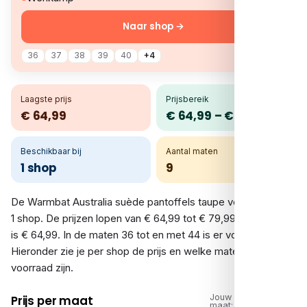
Naar shop →
36
37
38
39
40
+4
Laagste prijs
Prijsbereik
€ 64,99
€ 64,99 – € 79,99
Beschikbaar bij
Aantal maten
1 shop
9
De Warmbat Australia suède pantoffels taupe vergelijk je bij
1 shop. De prijzen lopen van € 64,99 tot € 79,99; de laagste
is € 64,99. In de maten 36 tot en met 44 is er voorraad.
Hieronder zie je per shop de prijs en welke maten op
voorraad zijn.
Jouw
Prijs per maat
maat: