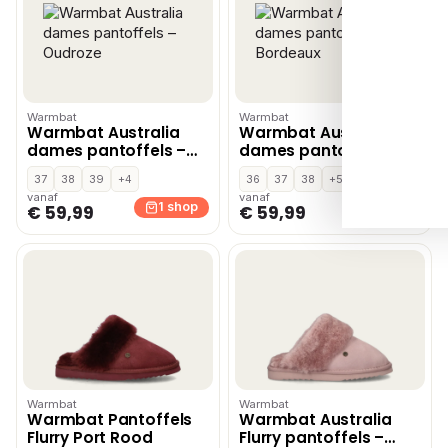
Warmbat
Warmbat
Warmbat Australia
Warmbat Australia
dames pantoffels –
dames pantoffels –
Oudroze
Bordeaux
37
38
39
+4
36
37
38
+5
vanaf
vanaf
1 shop
1 shop
€ 59,99
€ 59,99
Warmbat
Warmbat
Warmbat Pantoffels
Warmbat Australia
Flurry Port Rood
Flurry pantoffels –