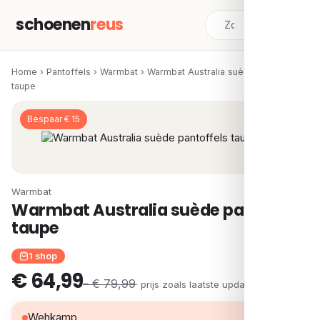
schoenen
reus
Home
›
Pantoffels
›
Warmbat
›
Warmbat Australia suède pantoffels
taupe
Bespaar € 15
Warmbat
Warmbat Australia suède pantoffels
taupe
1 shop
€ 64,99
– € 79,99
· prijs zoals laatste update
€ 64,99
Wehkamp