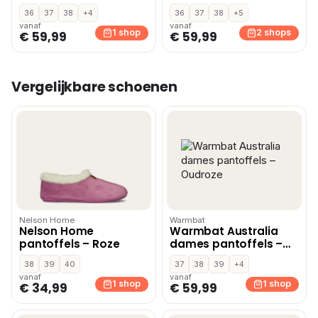
Roze
36
37
38
+4
36
37
38
+5
vanaf
vanaf
1 shop
2 shops
€ 59,99
€ 59,99
Vergelijkbare schoenen
Nelson Home
Warmbat
Nelson Home
Warmbat Australia
pantoffels – Roze
dames pantoffels –
Oudroze
38
39
40
37
38
39
+4
vanaf
vanaf
1 shop
1 shop
€ 34,99
€ 59,99