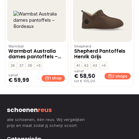
Warmbat
Shepherd
Warmbat Australia
Shepherd Pantoffels
dames pantoffels –
Henrik Grijs
Bordeaux
36
37
38
+5
41
42
43
+5
vanaf
€ 58,50
vanaf
2 shops
1 shop
€ 59,99
tot € 105,00
schoenen
reus
alle schoenen, één reus. Wij vergelijken
prijs en maat zodat jij scherp scoort.