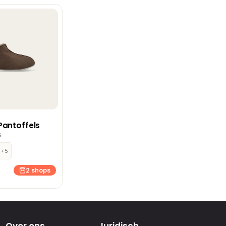
Pantoffels
s
+5
2 shops