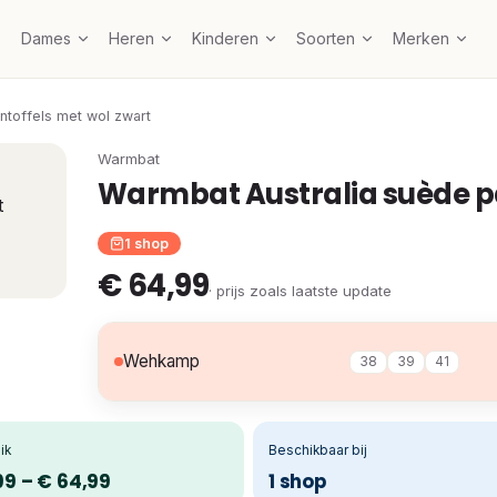
Dames
Heren
Kinderen
Soorten
Merken
ntoffels met wol zwart
Warmbat
Warmbat Australia suède pa
1 shop
€ 64,99
· prijs zoals laatste update
Wehkamp
38
39
41
ik
Beschikbaar bij
99 – € 64,99
1 shop