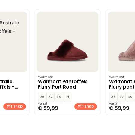
Warmbat
Warmbat
ralia
Warmbat Pantoffels
Warmbat A
fels –
Flurry Port Rood
Flurry pan
36
37
38
+4
36
37
38
vanaf
vanaf
1 shop
1 shop
€ 59,99
€ 59,99