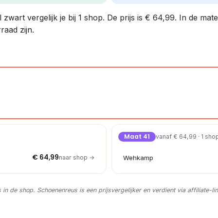
wart vergelijk je bij 1 shop. De prijs is € 64,99. In de mat
raad zijn.
Maat 41
vanaf € 64,99 · 1 sho
€ 64,99
naar shop →
Wehkamp
s in de shop. Schoenenreus is een prijsvergelijker en verdient via affiliate-li