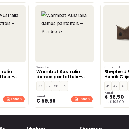
Warmbat
Shepherd
ralia
Warmbat Australia
Shepherd 
fels –
dames pantoffels –
Henrik Grij
Bordeaux
36
37
38
+5
41
42
43
vanaf
€ 58,50
vanaf
1 shop
1 shop
€ 59,99
tot € 105,00