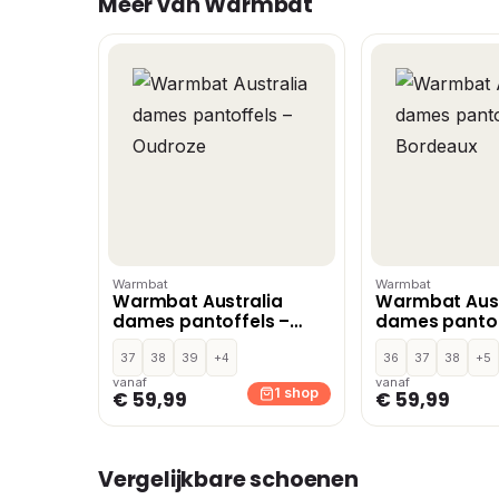
Meer van Warmbat
Warmbat
Warmbat
Warmbat Australia
Warmbat Aust
dames pantoffels –
dames pantof
Oudroze
Bordeaux
37
38
39
+4
36
37
38
+5
vanaf
vanaf
1 shop
€ 59,99
€ 59,99
Vergelijkbare schoenen