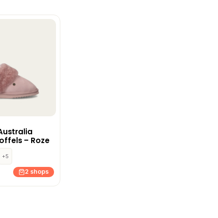
ustralia
toffels – Roze
+5
2 shops