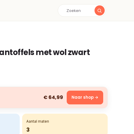
ntoffels met wol zwart
€ 64,99
Naar shop →
Aantal maten
3