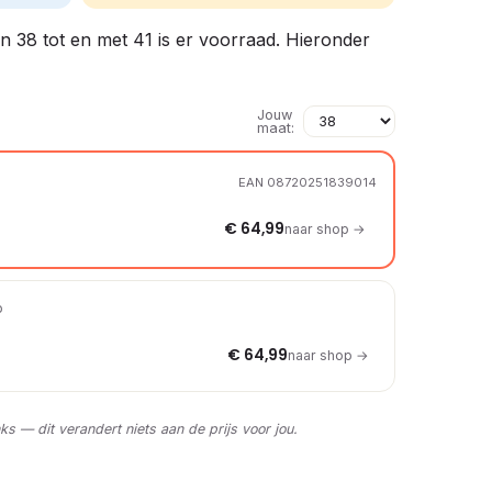
en 38 tot en met 41 is er voorraad. Hieronder
Jouw
maat:
EAN 08720251839014
€ 64,99
naar shop →
p
€ 64,99
naar shop →
nks — dit verandert niets aan de prijs voor jou.