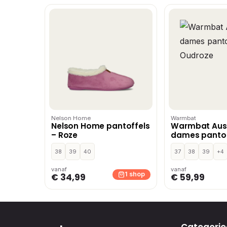
Nelson Home
Warmbat
Nelson Home pantoffels
Warmbat Aust
– Roze
dames pantof
Oudroze
38
39
40
37
38
39
+4
vanaf
vanaf
1 shop
€ 34,99
€ 59,99