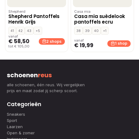
Shepherd
Casa mia
Shepherd Pantoffels
Casa mia suèdelook
Henrik Grijs
pantoffels ecru
41
42
43
+5
38
39
40
+1
vanaf
€ 58,50
vanaf
2 shops
1 shop
€ 19,99
tot € 105,00
schoenen
reus
alle schoenen, één reus. Wij vergelijken
prijs en maat zodat jij scherp scoort.
Categorieën
Sneakers
Sport
Laarzen
Open & zomer