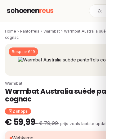
schoenen
reus
Home
›
Pantoffels
›
Warmbat
›
Warmbat Australia suède pantoffels
cognac
Bespaar € 19
Warmbat
Warmbat Australia suède pantoffels
cognac
2 shops
€ 59,99
– € 79,99
· prijs zoals laatste update
€ 59,99
Wehkamp