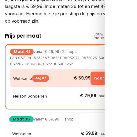
laagste is € 59,99. In de maten 36 tot en met 48 is er
voorraad. Hieronder zie je per shop de prijs en welke maten
op voorraad zijn.
Jouw
Prijs per maat
maat:
Maat 41
vanaf € 59,99 · 2 shops
EAN 08719448232387, 08721108052174, 08720251839731,
08720251839830, 08721108303252
€ 59,99
naar shop →
Wehkamp
laagste
€ 79,99
Nelson Schoenen
naar shop →
Maat 36
vanaf € 59,99 · 1 shop
€ 59,99
Wehkamp
naar shop →