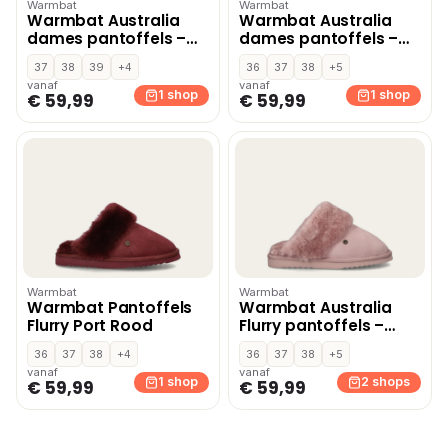
Warmbat
Warmbat
Warmbat Australia
Warmbat Australia
dames pantoffels –
dames pantoffels –
Oudroze
Bordeaux
37
38
39
+4
36
37
38
+5
vanaf
vanaf
1 shop
1 shop
€ 59,99
€ 59,99
Warmbat
Warmbat
Warmbat Pantoffels
Warmbat Australia
Flurry Port Rood
Flurry pantoffels –
Roze
36
37
38
+4
36
37
38
+5
vanaf
vanaf
1 shop
2 shops
€ 59,99
€ 59,99