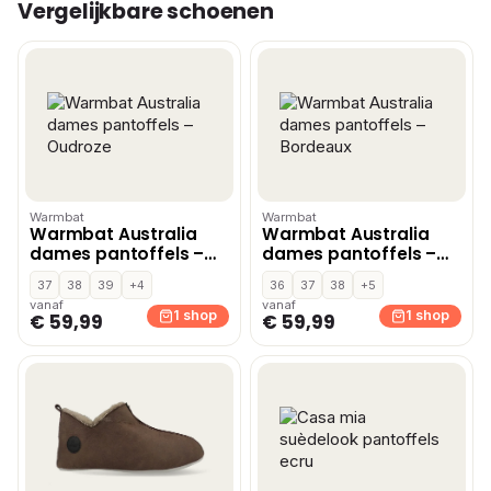
Vergelijkbare schoenen
Warmbat
Warmbat
Warmbat Australia
Warmbat Australia
dames pantoffels –
dames pantoffels –
Oudroze
Bordeaux
37
38
39
+4
36
37
38
+5
vanaf
vanaf
1 shop
1 shop
€ 59,99
€ 59,99