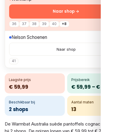
Naar shop →
36
37
38
39
40
+8
€ 79,99
Nelson Schoenen
Naar shop
41
Laagste prijs
Prijsbereik
€ 59,99
€ 59,99 – € 79,99
Beschikbaar bij
Aantal maten
2 shops
13
De Warmbat Australia suède pantoffels cognac vergelijk je
bij 2 shops. De prijzen lopen van € 59,99 tot € 79,99; de