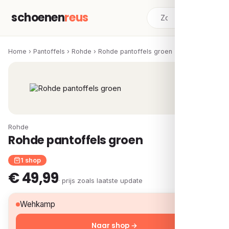
schoenen
reus
Home
›
Pantoffels
›
Rohde
›
Rohde pantoffels groen
Rohde
Rohde pantoffels groen
1 shop
€ 49,99
· prijs zoals laatste update
€ 49,99
Wehkamp
Naar shop →