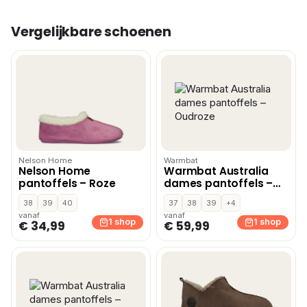
Vergelijkbare schoenen
Nelson Home
Warmbat
Nelson Home
Warmbat Australia
pantoffels – Roze
dames pantoffels –
Oudroze
38
39
40
37
38
39
+4
vanaf
vanaf
1 shop
1 shop
€ 34,99
€ 59,99