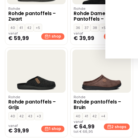
Rohde
Rohde
Rohde pantoffels –
Rohde Dames
Zwart
Pantoffels – Zwart
40
41
42
+5
36
37
38
+5
vanaf
vanaf
1 shop
3 shops
€ 59,99
€ 39,99
Rohde
Rohde
Rohde pantoffels –
Rohde pantoffels –
Grijs
Bruin
40
42
43
+3
40
41
42
+4
vanaf
€ 64,99
vanaf
2 shops
1 shop
€ 39,99
tot € 68,95