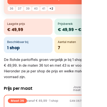
36
37
39
40
41
+2
Laagste prijs
Prijsbereik
€ 49,99
€ 49,99 – € 49,99
Beschikbaar bij
Aantal maten
1 shop
7
De Rohde pantoffels groen vergelijk je bij 1 shop. De prijs is
€ 49,99. In de maten 36 tot en met 43 is er voorraad.
Hieronder zie je per shop de prijs en welke maten op
voorraad zijn.
Jouw
Prijs per maat
maat:
Maat 36
vanaf € 49,99 · 1 shop
EAN 08721108081914