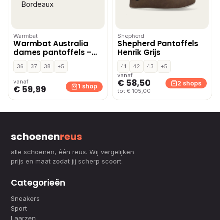
Warmbat
Shepherd
Warmbat Australia
Shepherd Pantoffels
dames pantoffels –
Henrik Grijs
Bordeaux
36
37
38
+5
41
42
43
+5
vanaf
€ 58,50
vanaf
2 shops
1 shop
€ 59,99
tot € 105,00
schoenen
reus
alle schoenen, één reus. Wij vergelijken
prijs en maat zodat jij scherp scoort.
Categorieën
Sneakers
Sport
Laarzen