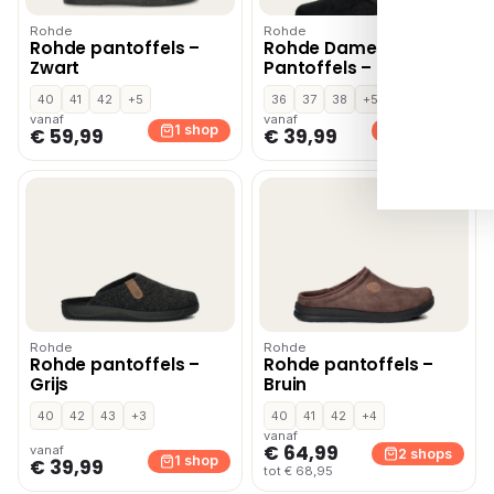
Rohde
Rohde
Rohde pantoffels –
Rohde Dames
Zwart
Pantoffels – Zwart
40
41
42
+5
36
37
38
+5
vanaf
vanaf
1 shop
3 shops
€ 59,99
€ 39,99
Rohde
Rohde
Rohde pantoffels –
Rohde pantoffels –
Grijs
Bruin
40
42
43
+3
40
41
42
+4
vanaf
€ 64,99
vanaf
2 shops
1 shop
€ 39,99
tot € 68,95