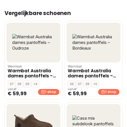
Vergelijkbare schoenen
Warmbat
Warmbat
Warmbat Australia
Warmbat Australia
dames pantoffels –
dames pantoffels –
Oudroze
Bordeaux
37
38
39
+4
36
37
38
+5
vanaf
vanaf
1 shop
1 shop
€ 59,99
€ 59,99