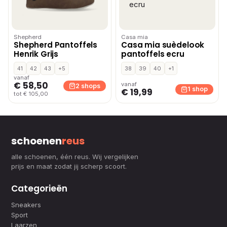
Shepherd
Casa mia
Shepherd Pantoffels
Casa mia suèdelook
Henrik Grijs
pantoffels ecru
41
42
43
+5
38
39
40
+1
vanaf
€ 58,50
vanaf
2 shops
1 shop
€ 19,99
tot € 105,00
schoenen
reus
alle schoenen, één reus. Wij vergelijken
prijs en maat zodat jij scherp scoort.
Categorieën
Sneakers
Sport
Laarzen