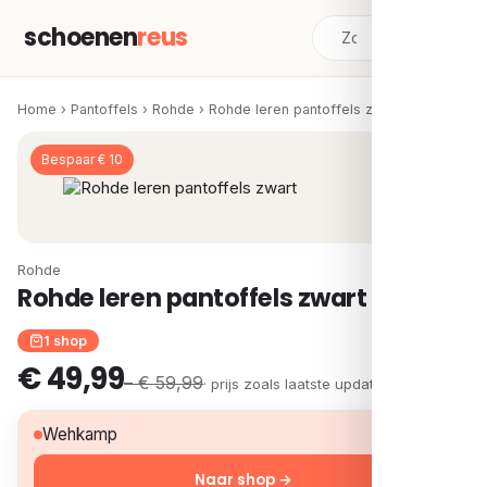
schoenen
reus
Home
›
Pantoffels
›
Rohde
›
Rohde leren pantoffels zwart
Bespaar € 10
Rohde
Rohde leren pantoffels zwart
1 shop
€ 49,99
– € 59,99
· prijs zoals laatste update
€ 49,99
Wehkamp
Naar shop →