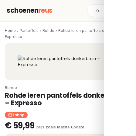
schoenen
reus
Home
›
Pantoffels
›
Rohde
›
Rohde leren pantoffels donkerbruin –
Expresso
Rohde
Rohde leren pantoffels donkerbruin
– Expresso
1 shop
€ 59,99
· prijs zoals laatste update