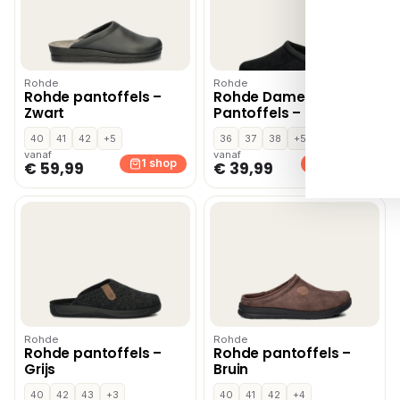
Rohde
Rohde
Rohde pantoffels –
Rohde Dames
Zwart
Pantoffels – Zwart
40
41
42
+5
36
37
38
+5
vanaf
vanaf
1 shop
3 shops
€ 59,99
€ 39,99
Rohde
Rohde
Rohde pantoffels –
Rohde pantoffels –
Grijs
Bruin
40
42
43
+3
40
41
42
+4