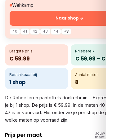
€ 59,99
Wehkamp
Naar shop →
40
41
42
43
44
+3
Laagste prijs
Prijsbereik
€ 59,99
€ 59,99 – € 59,99
Beschikbaar bij
Aantal maten
1 shop
8
De Rohde leren pantoffels donkerbruin – Expresso vergelijk
je bij 1 shop. De prijs is € 59,99. In de maten 40 tot en met
47 is er voorraad. Hieronder zie je per shop de prijs en
welke maten op voorraad zijn.
Jouw
Prijs per maat
maat: