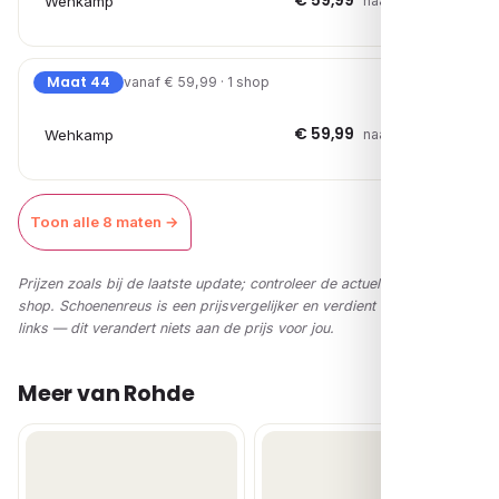
€ 59,99
Wehkamp
naar shop →
Maat 44
vanaf € 59,99 · 1 shop
€ 59,99
Wehkamp
naar shop →
Toon alle 8 maten →
Prijzen zoals bij de laatste update; controleer de actuele prijs in de
shop. Schoenenreus is een prijsvergelijker en verdient via affiliate-
links — dit verandert niets aan de prijs voor jou.
Meer van Rohde