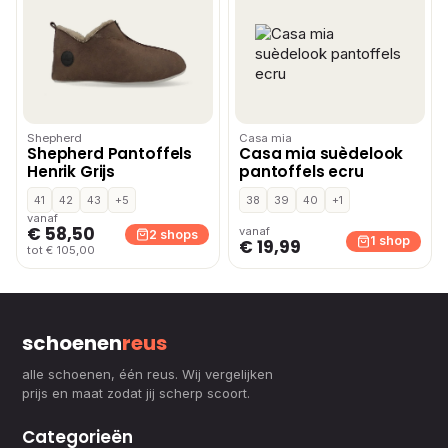
Shepherd
Casa mia
Shepherd Pantoffels
Casa mia suèdelook
Henrik Grijs
pantoffels ecru
41
42
43
+5
38
39
40
+1
vanaf
€ 58,50
vanaf
2 shops
1 shop
€ 19,99
tot € 105,00
schoenen
reus
alle schoenen, één reus. Wij vergelijken
prijs en maat zodat jij scherp scoort.
Categorieën