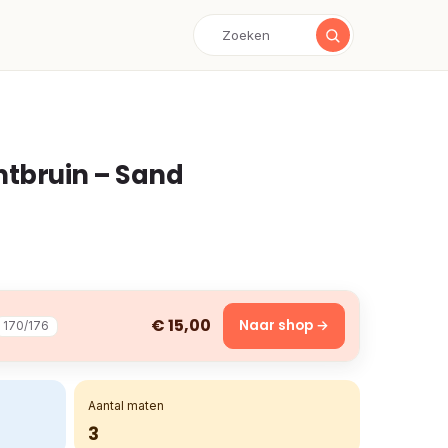
htbruin – Sand
€ 15,00
Naar shop →
170/176
Aantal maten
3