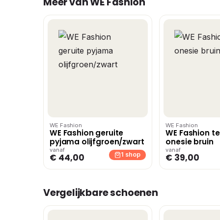
Meer van WE Fashion
WE Fashion
WE Fashion
WE Fashion geruite
WE Fashion t
pyjama olijfgroen/zwart
onesie bruin
vanaf
vanaf
1 shop
€ 44,00
€ 39,00
Vergelijkbare schoenen