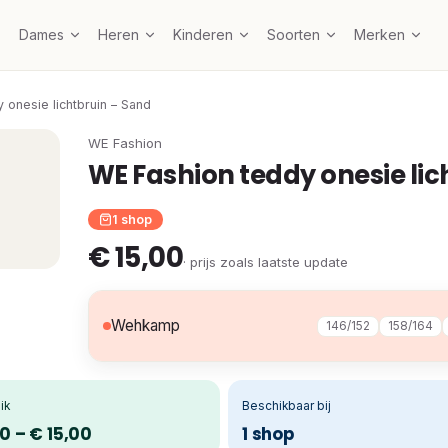
Dames
Heren
Kinderen
Soorten
Merken
 onesie lichtbruin – Sand
WE Fashion
WE Fashion teddy onesie lic
1 shop
€ 15,00
· prijs zoals laatste update
Wehkamp
146/152
158/164
ik
Beschikbaar bij
0 – € 15,00
1 shop