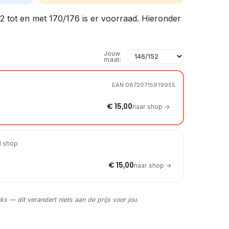
152 tot en met 170/176 is er voorraad. Hieronder
Jouw
maat:
EAN 08720715919955
€ 15,00
naar shop →
 1 shop
€ 15,00
naar shop →
nks — dit verandert niets aan de prijs voor jou.