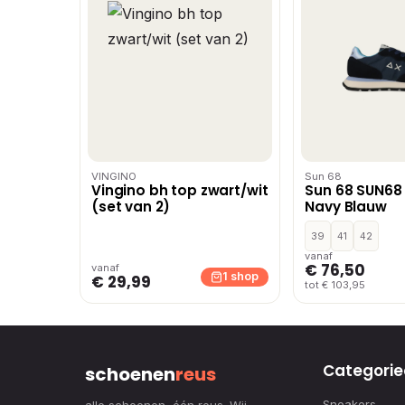
VINGINO
Sun 68
Vingino bh top zwart/wit
Sun 68 SUN68 A
(set van 2)
Navy Blauw
39
41
42
vanaf
€ 76,50
vanaf
1 shop
€ 29,99
tot € 103,95
Categorie
schoenen
reus
Sneakers