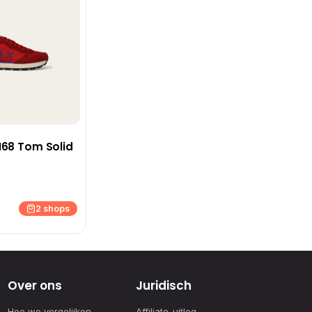
N68 Tom Solid
2 shops
Over ons
Juridisch
Hoe we vergelijken
Affiliate-uitleg