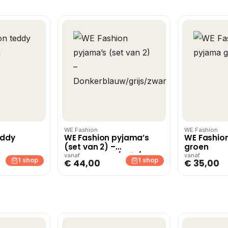
WE Fashion
WE Fashion
eddy
WE Fashion pyjama’s
WE Fashio
(set van 2) –
groen
Donkerblauw/grijs/zwart
vanaf
vanaf
1 shop
1 shop
€ 44,00
€ 35,00