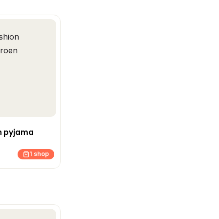
n pyjama
1 shop