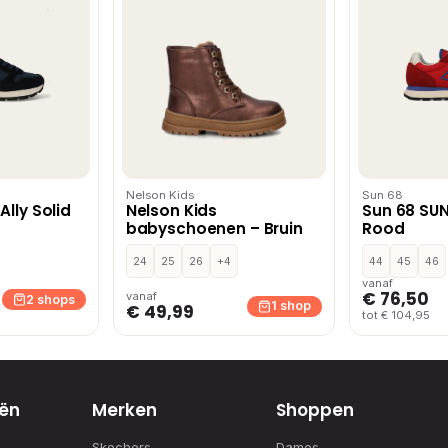
Nelson Kids
Sun 68
lly Solid
Nelson Kids
Sun 68 SU
babyschoenen – Bruin
Rood
24
25
26
+4
44
45
46
vanaf
€ 76,50
vanaf
2 shops
1 shop
€ 49,99
tot € 104,95
ën
Merken
Shoppen
Skechers
Dames