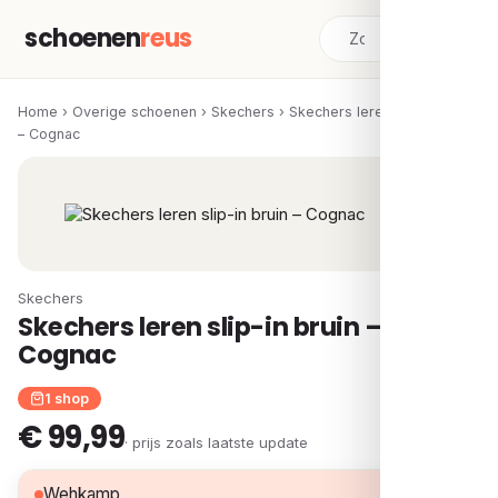
schoenen
reus
Home
›
Overige schoenen
›
Skechers
›
Skechers leren slip-in bruin
– Cognac
Skechers
Skechers leren slip-in bruin –
Cognac
1 shop
€ 99,99
· prijs zoals laatste update
€ 99,99
Wehkamp