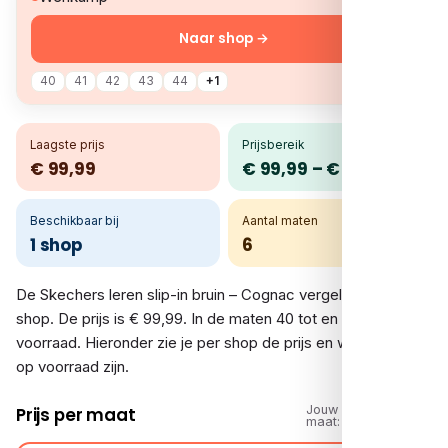
Naar shop →
40
41
42
43
44
+1
Laagste prijs
Prijsbereik
€ 99,99
€ 99,99 – € 99,99
Beschikbaar bij
Aantal maten
1 shop
6
De Skechers leren slip-in bruin – Cognac vergelijk je bij 1
shop. De prijs is € 99,99. In de maten 40 tot en met 46 is er
voorraad. Hieronder zie je per shop de prijs en welke maten
op voorraad zijn.
Jouw
Prijs per maat
maat: