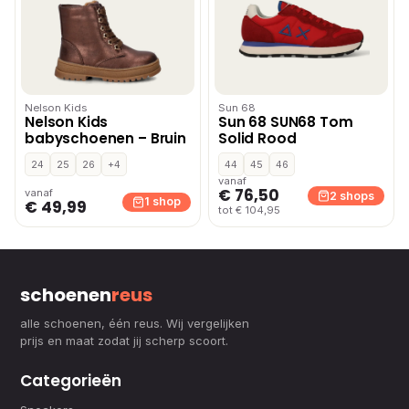
Nelson Kids
Sun 68
Nelson Kids
Sun 68 SUN68 Tom
babyschoenen – Bruin
Solid Rood
24
25
26
+4
44
45
46
vanaf
€ 76,50
vanaf
2 shops
1 shop
€ 49,99
tot € 104,95
schoenen
reus
alle schoenen, één reus. Wij vergelijken
prijs en maat zodat jij scherp scoort.
Categorieën