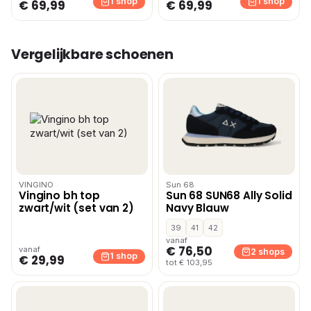
1 shop
1 shop
€ 69,99
€ 69,99
Vergelijkbare schoenen
VINGINO
Sun 68
Vingino bh top
Sun 68 SUN68 Ally Solid
zwart/wit (set van 2)
Navy Blauw
39
41
42
vanaf
€ 76,50
vanaf
2 shops
1 shop
€ 29,99
tot € 103,95