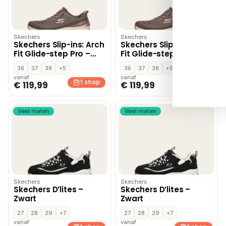
Skechers
Skechers
Skechers Slip-ins: Arch
Skechers Slip-ins: Arch
Fit Glide-step Pro –
Fit Glide-step Pro –
Donkerbruin
Donkerbruin
36
37
38
+5
36
37
38
+5
vanaf
vanaf
1 shop
1 shop
€ 119,99
€ 119,99
Veel maten
Veel maten
Skechers
Skechers
Skechers D’lites –
Skechers D’lites –
Zwart
Zwart
27
28
29
+7
27
28
29
+7
vanaf
vanaf