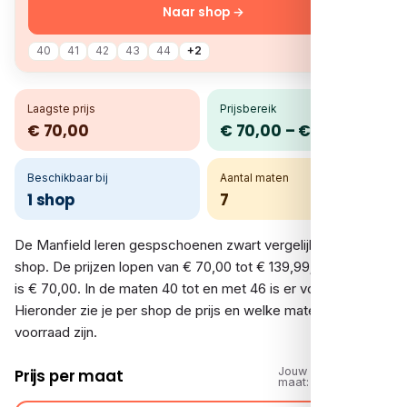
Naar shop →
40
41
42
43
44
+2
Laagste prijs
Prijsbereik
€ 70,00
€ 70,00 – € 139,99
Beschikbaar bij
Aantal maten
1 shop
7
De Manfield leren gespschoenen zwart vergelijk je bij 1
shop. De prijzen lopen van € 70,00 tot € 139,99; de laagste
is € 70,00. In de maten 40 tot en met 46 is er voorraad.
Hieronder zie je per shop de prijs en welke maten op
voorraad zijn.
Jouw
Prijs per maat
maat: