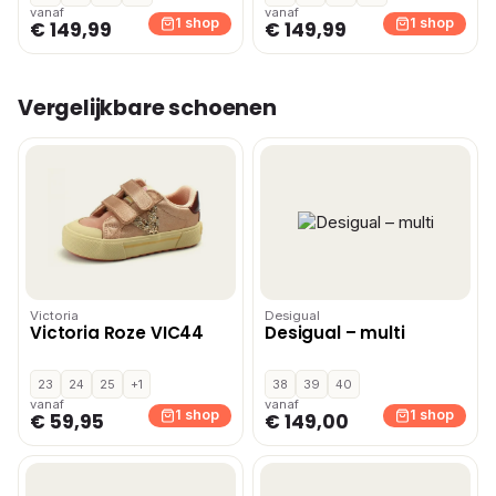
vanaf
vanaf
1 shop
1 shop
€ 149,99
€ 149,99
Vergelijkbare schoenen
Victoria
Desigual
Victoria Roze VIC44
Desigual – multi
23
24
25
+1
38
39
40
vanaf
vanaf
1 shop
1 shop
€ 59,95
€ 149,00