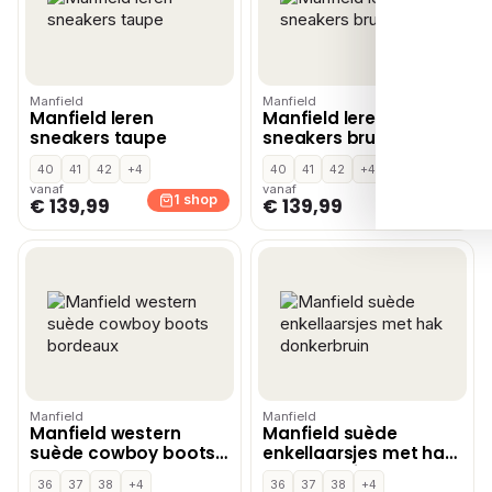
Manfield
Manfield
Manfield leren
Manfield leren
sneakers taupe
sneakers bruin
40
41
42
+4
40
41
42
+4
vanaf
vanaf
1 shop
1 shop
€ 139,99
€ 139,99
Manfield
Manfield
Manfield western
Manfield suède
suède cowboy boots
enkellaarsjes met hak
bordeaux
donkerbruin
36
37
38
+4
36
37
38
+4