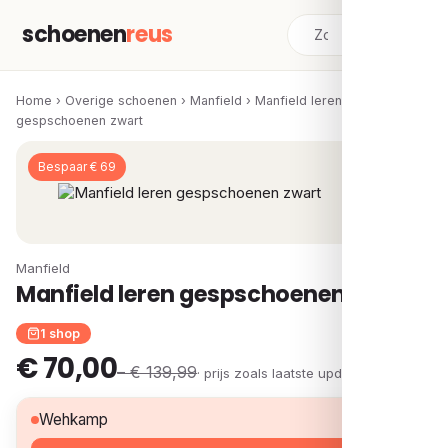
schoenen
reus
Home
›
Overige schoenen
›
Manfield
›
Manfield leren
gespschoenen zwart
Bespaar € 69
Manfield
Manfield leren gespschoenen zwart
1 shop
€ 70,00
– € 139,99
· prijs zoals laatste update
€ 70,00
Wehkamp