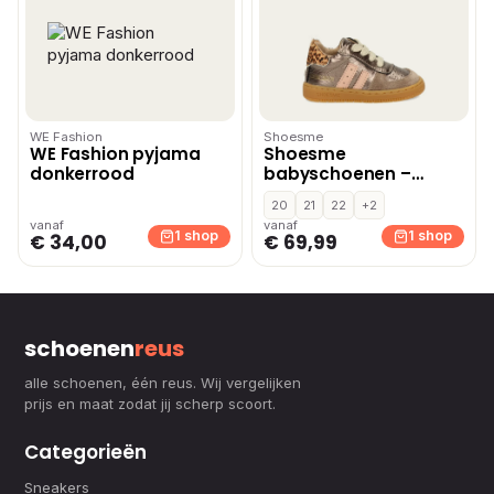
WE Fashion
Shoesme
WE Fashion pyjama
Shoesme
donkerrood
babyschoenen –
Goud
20
21
22
+2
vanaf
vanaf
1 shop
1 shop
€ 34,00
€ 69,99
schoenen
reus
alle schoenen, één reus. Wij vergelijken
prijs en maat zodat jij scherp scoort.
Categorieën
Sneakers