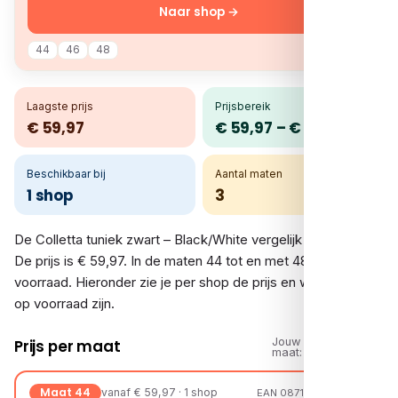
Naar shop →
44
46
48
Laagste prijs
Prijsbereik
€ 59,97
€ 59,97 – € 59,97
Beschikbaar bij
Aantal maten
1 shop
3
De Colletta tuniek zwart – Black/White vergelijk je bij 1 shop.
De prijs is € 59,97. In de maten 44 tot en met 48 is er
voorraad. Hieronder zie je per shop de prijs en welke maten
op voorraad zijn.
Jouw
Prijs per maat
maat:
Maat 44
vanaf € 59,97 · 1 shop
EAN 08717945943140