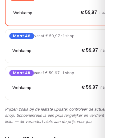
€ 59,97
Wehkamp
naar shop →
Maat 46
vanaf € 59,97 · 1 shop
€ 59,97
Wehkamp
naar shop →
Maat 48
vanaf € 59,97 · 1 shop
€ 59,97
Wehkamp
naar shop →
Prijzen zoals bij de laatste update; controleer de actuele prijs in de
shop. Schoenenreus is een prijsvergelijker en verdient via affiliate-
links — dit verandert niets aan de prijs voor jou.