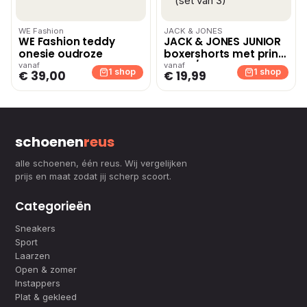
WE Fashion
JACK & JONES
WE Fashion teddy
JACK & JONES JUNIOR
onesie oudroze
boxershorts met print
zwart/donkerblauw
vanaf
vanaf
1 shop
1 shop
€ 39,00
€ 19,99
(set van 3)
schoenen
reus
alle schoenen, één reus. Wij vergelijken
prijs en maat zodat jij scherp scoort.
Categorieën
Sneakers
Sport
Laarzen
Open & zomer
Instappers
Plat & gekleed