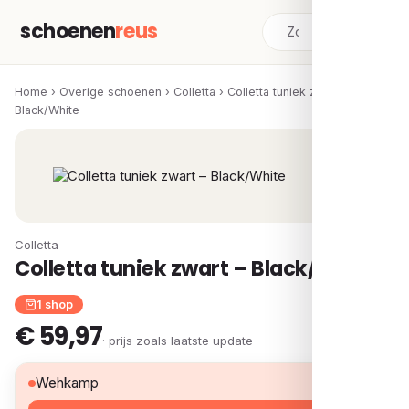
schoenen
reus
Home
›
Overige schoenen
›
Colletta
›
Colletta tuniek zwart –
Black/White
Colletta
Colletta tuniek zwart – Black/White
1 shop
€ 59,97
· prijs zoals laatste update
€ 59,97
Wehkamp