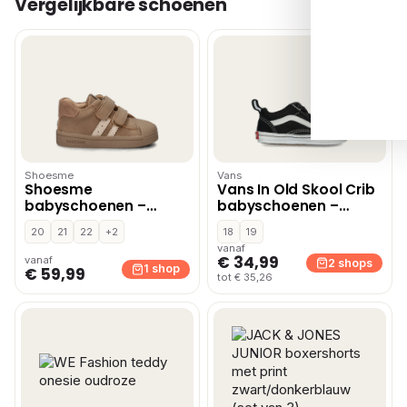
Vergelijkbare schoenen
Shoesme
Vans
Shoesme
Vans In Old Skool Crib
babyschoenen –
babyschoenen –
Taupe
Zwart
20
21
22
+2
18
19
vanaf
€ 34,99
vanaf
2 shops
1 shop
€ 59,99
tot € 35,26