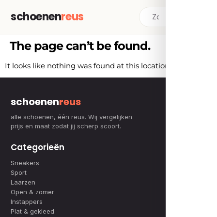
schoenen
reus
The page can’t be found.
It looks like nothing was found at this location.
schoenen
reus
alle schoenen, één reus. Wij vergelijken
prijs en maat zodat jij scherp scoort.
Categorieën
Sneakers
Sport
Laarzen
Open & zomer
Instappers
Plat & gekleed