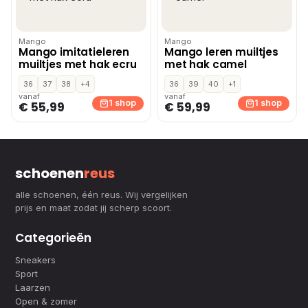
Mango
Mango
Mango imitatieleren
Mango leren muiltjes
muiltjes met hak ecru
met hak camel
36
37
38
+4
36
39
40
+1
vanaf
vanaf
1 shop
1 shop
€ 55,99
€ 59,99
schoenen
reus
alle schoenen, één reus. Wij vergelijken
prijs en maat zodat jij scherp scoort.
Categorieën
Sneakers
Sport
Laarzen
Open & zomer