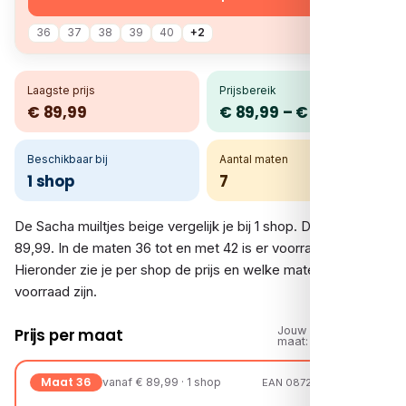
36
37
38
39
40
+2
Laagste prijs
Prijsbereik
€ 89,99
€ 89,99 – € 89,99
Beschikbaar bij
Aantal maten
1 shop
7
De Sacha muiltjes beige vergelijk je bij 1 shop. De prijs is €
89,99. In de maten 36 tot en met 42 is er voorraad.
Hieronder zie je per shop de prijs en welke maten op
voorraad zijn.
Jouw
Prijs per maat
maat:
Maat 36
vanaf € 89,99 · 1 shop
EAN 08720527257566