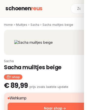
schoenen
reus
Home
›
Muiltjes
›
Sacha
›
Sacha muiltjes beige
Sacha
Sacha muiltjes beige
1 shop
€ 89,99
· prijs zoals laatste update
€ 89,99
Wehkamp
Naar shop →