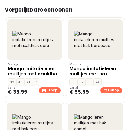
Vergelijkbare schoenen
Mango
Mango
Mango imitatieleren
Mango imitatieleren
muiltjes met naaldhak
muiltjes met hak
ecru
bordeaux
39
40
41
+1
36
37
38
+4
vanaf
vanaf
1 shop
1 shop
€ 39,99
€ 55,99