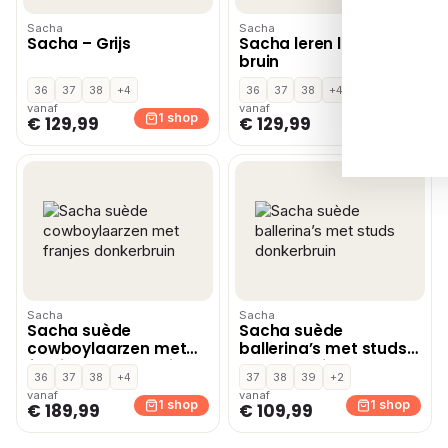
Sacha
Sacha
Sacha – Grijs
Sacha leren loafers
bruin
36
37
38
+4
36
37
38
+4
vanaf
vanaf
1 shop
1 shop
€ 129,99
€ 129,99
Sacha
Sacha
Sacha suède
Sacha suède
cowboylaarzen met
ballerina’s met studs
franjes donkerbruin
donkerbruin
36
37
38
+4
37
38
39
+2
vanaf
vanaf
1 shop
1 shop
€ 189,99
€ 109,99