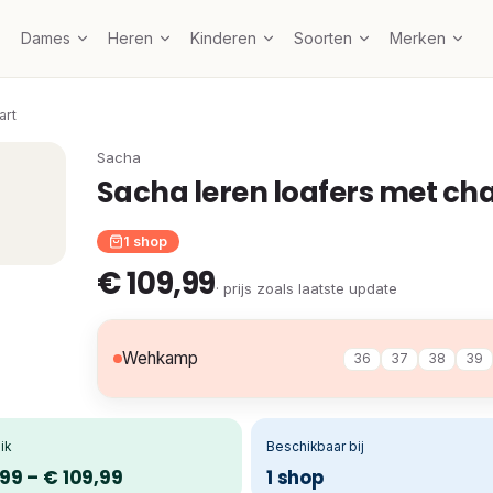
Dames
Heren
Kinderen
Soorten
Merken
art
Sacha
Sacha leren loafers met cha
1 shop
€ 109,99
· prijs zoals laatste update
Wehkamp
36
37
38
39
ik
Beschikbaar bij
99 – € 109,99
1 shop