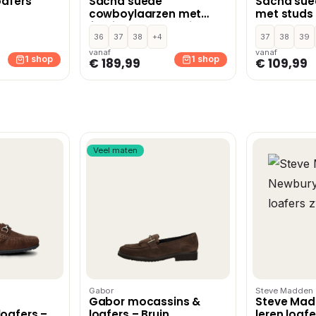
oafers
Sacha suède
Sacha suèd
cowboylaarzen met
met studs
franjes donkerbruin
36
37
38
+4
37
38
39
vanaf
vanaf
1 shop
1 shop
€ 189,99
€ 109,99
Veel maten
Gabor
Steve Madden
Gabor mocassins &
Steve Mad
oafers –
loafers – Bruin
leren loafe