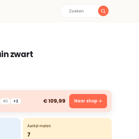
in zwart
€ 109,99
Naar shop →
40
+2
Aantal maten
7