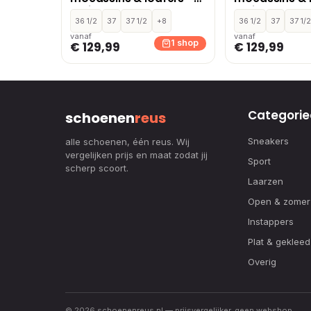
Bruin
Bruin
36 1/2
37
37 1/2
+8
36 1/2
37
37 1/
vanaf
vanaf
1 shop
€ 129,99
€ 129,99
Categorie
schoenen
reus
Sneakers
alle schoenen, één reus. Wij
vergelijken prijs en maat zodat jij
Sport
scherp scoort.
Laarzen
Open & zomer
Instappers
Plat & gekleed
Overig
© 2026 schoenenreus.nl — prijsvergelijker, geen webshop.