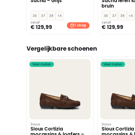
Sacha – Grijs
Sacha leren l
bruin
36
37
38
+4
36
37
38
+4
vanaf
vanaf
1 shop
€ 129,99
€ 129,99
Vergelijkbare schoenen
Veel maten
Veel maten
Sioux
Sioux
Sioux Cortizia
Sioux Cortizia
mocassins & loafers –
mocassins & l