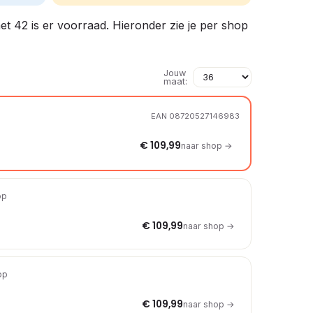
met 42 is er voorraad. Hieronder zie je per shop
Jouw
maat:
EAN 08720527146983
€ 109,99
naar shop →
op
€ 109,99
naar shop →
op
€ 109,99
naar shop →