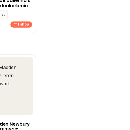
e ballerina’s
 donkerbruin
+2
1 shop
den Newbury
rs zwart