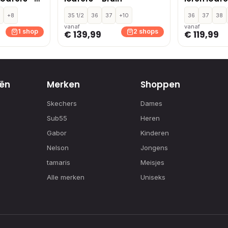
2
+8
35 1/2
36
37
+10
36
37
38
vanaf
vanaf
1 shop
2 shops
€ 139,99
€ 119,99
ën
Merken
Shoppen
Skechers
Dames
Sub55
Heren
Gabor
Kinderen
Nelson
Jongens
tamaris
Meisjes
Alle merken
Uniseks